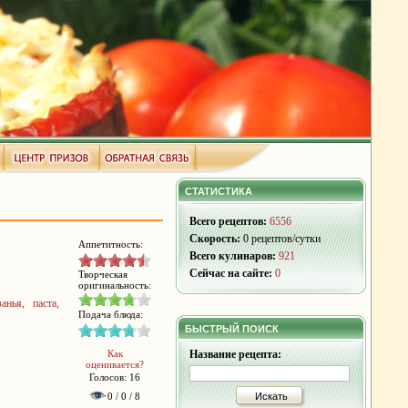
СТАТИСТИКА
Всего рецептов:
6556
Скорость:
0 рецептов/сутки
Аппетитность:
Всего кулинаров:
921
Сейчас на сайте:
0
Творческая
оригинальность:
анья, паста,
Подача блюда:
БЫСТРЫЙ ПОИСК
Как
Название рецепта:
оценивается?
Голосов: 16
0 / 0 / 8
Искать