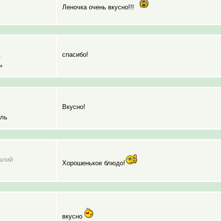
Леночка очень вкусно!!!
спасибо!
а
ь
Вкусно!
ель
алий
Хорошенькое блюдо!
вкусно