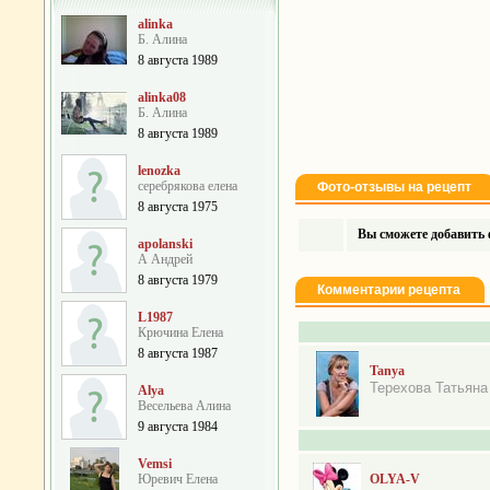
alinka
Б. Алина
8 августа 1989
alinka08
Б. Алина
8 августа 1989
lenozka
серебрякова елена
Фото-отзывы на рецепт
8 августа 1975
Вы сможете добавить ф
apolanski
А Андрей
8 августа 1979
Комментарии рецепта
L1987
Крючина Елена
8 августа 1987
Tanya
Терехова Татьяна
Alya
Весельева Алина
9 августа 1984
Vemsi
Юревич Елена
OLYA-V