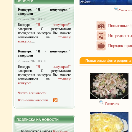
НОВОСТИ
Конкурс "Я - популярен!"
Увеличит
завершен
27 июля 2026 03:00
Конкурс
"Я - популярен!"
Пошаговые ф
завершен. С результатами
проведения конкурса Вы можете
Ингредиенты
ознакомиться на
странице
конкурса
....
Порядок при
Конкурс "Я - популярен!"
завершен
Пошаговые фото рецепта
20 июля 2026 03:00
Конкурс
"Я - популярен!"
завершен. С результатами
проведения конкурса Вы можете
ознакомиться на
странице
конкурса
....
Читать все новости
RSS-лента новостей
Увеличить
ПОДПИСКА НА НОВОСТИ
Подписаться через
RSS2Email