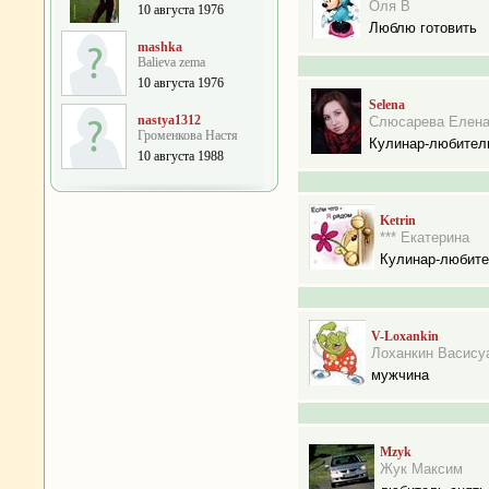
Оля В
10 августа 1976
Люблю готовить
mashka
Balieva zema
10 августа 1976
Selena
nastya1312
Слюсарева Елен
Громенкова Настя
Кулинар-любител
10 августа 1988
Ketrin
*** Екатерина
Кулинар-любит
V-Loxankin
Лоханкин Васису
мужчина
Mzyk
Жук Максим