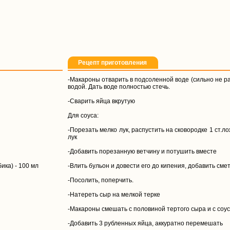
Рецепт приготовления
-Макароны отварить в подсоленной воде (сильно не р
водой. Дать воде полностью стечь.
-Сварить яйца вкрутую
Для соуса:
-Порезать мелко лук, распустить на сковородке 1 ст.л
лук
-Добавить порезанную ветчину и потушить вместе
ика) - 100 мл
-Влить бульон и довести его до кипения, добавить сме
-Посолить, поперчить.
-Натереть сыр на мелкой терке
-Макароны смешать с половиной тертого сыра и с соу
-Добавить 3 рубленных яйца, аккуратно перемешать