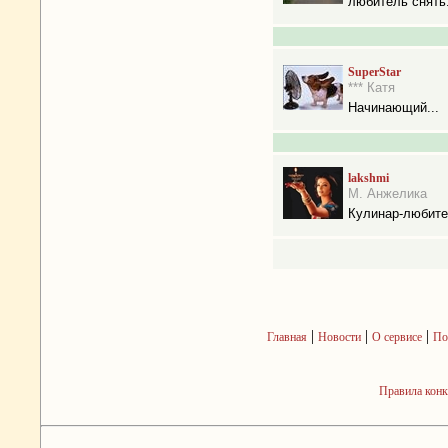
любитель снять.
SuperStar
*** Катя
Начинающий...
lakshmi
М. Анжелика
Кулинар-любит
|
|
|
Главная
Новости
О сервисе
По
Правила кон