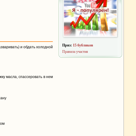
Приз:
15 бубликов
азваривать) и обдать холодной
Правила участия
ожку масла, спассеровать в нем
тану
сом