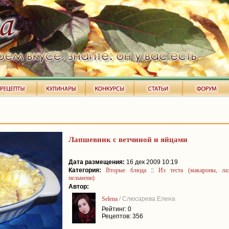
Лапшевник с ветчиной и яйцами
Дата размещения:
16 дек 2009 10:19
Категория:
Вторые блюда
::
Из теста (макароны, лаз
пельмени)
Автор:
Selena
/ Слюсарева Елена
Рейтинг: 0
Рецептов: 356