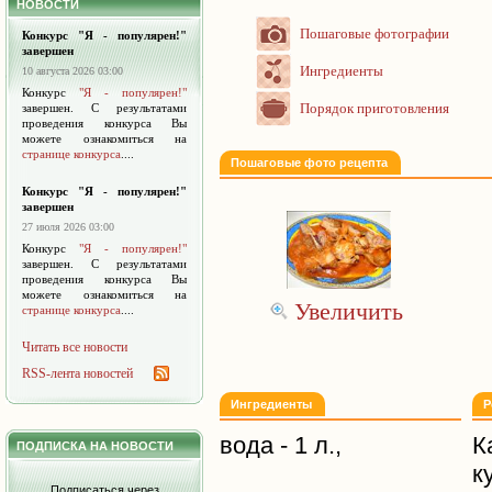
НОВОСТИ
Пошаговые фотографии
Конкурс "Я - популярен!"
завершен
Ингредиенты
10 августа 2026 03:00
Конкурс
"Я - популярен!"
Порядок приготовления
завершен. С результатами
проведения конкурса Вы
можете ознакомиться на
странице конкурса
....
Пошаговые фото рецепта
Конкурс "Я - популярен!"
завершен
27 июля 2026 03:00
Конкурс
"Я - популярен!"
завершен. С результатами
проведения конкурса Вы
можете ознакомиться на
Увеличить
странице конкурса
....
Читать все новости
RSS-лента новостей
Ингредиенты
Р
вода - 1 л.,
К
ПОДПИСКА НА НОВОСТИ
к
Подписаться через