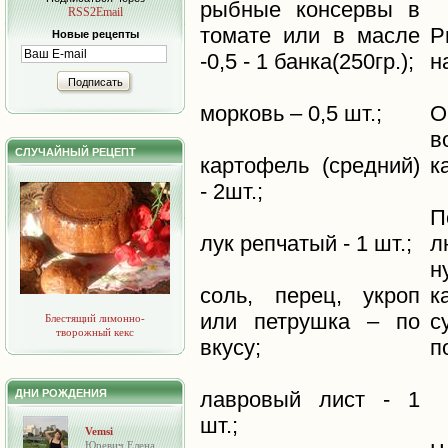
рыбные консервы в
RSS2Email
томате или в масле
Р
Новые рецепты
-0,5 - 1 банка(250гр.);
н
Подписать
морковь – 0,5 шт.;
О
в
СЛУЧАЙНЫЙ РЕЦЕПТ
картофель (средний)
к
- 2шт.;
П
лук репчатый - 1 шт.;
л
н
соль, перец, укроп
к
или петрушка – по
с
Блестящий лимонно-
творожный кекс
вкусу;
п
ДНИ РОЖДЕНИЯ
лавровый лист - 1
шт.;
Vemsi
Юревич Елена