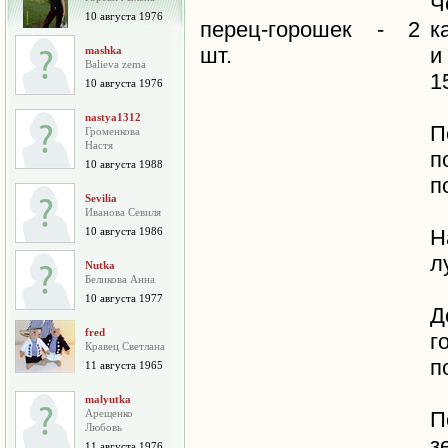
Ч
10 августа 1976
перец-горошек - 2
к
шт.
и
mashka
Balieva zema
1
10 августа 1976
nastya1312
П
Громенкова
Настя
п
10 августа 1988
п
Sevilia
Иванова Севиля
10 августа 1986
Н
л
Nutka
Беликова Анна
10 августа 1977
Д
fred
г
Кравец Светлана
п
11 августа 1965
malyutka
Арещенко
П
Любовь
з
11 августа 1976