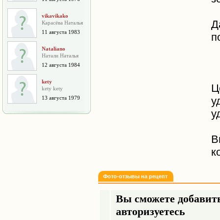
vikavikako
Д
Карасёва Наталья
11 августа 1983
п
Nataliano
Натали Наталья
12 августа 1984
kety
Ц
kety kety
13 августа 1979
у
у
В
к
Фото-отзывы на рецепт
Вы сможете добавить
авторизуетесь