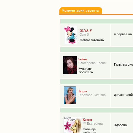
Комментарии рецепта
OLYA-V
я первая на
Оля В
Люблю готовить
Selena
Слюсарева Елена
Галь, вкусно
Кулинар-
любитель
Tanya
делаю такой 
Терехова Татьяна
Ketrin
*** Екатерина
Здорово!
Кулинар-
любитель