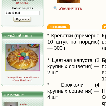
RSS2Email
Увеличить
Новые рецепты
Подписать
Ингредиенты
Р
* Креветки (примерно
К
СЛУЧАЙНЫЙ РЕЦЕПТ
10 штук на порцию)
в
— 300 г
л
* Цветная капуста (2
Б
крупных соцветия) —
п
2 шт
в
Немецкий пасхальный венок
1
(Oster-Hefekranz)
* Брокколи (4
крупных соцветия) —
Н
ДНИ РОЖДЕНИЯ
4 шт
О
к
alinka