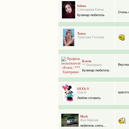
Selena
Слюсарева Елена
Очень в
Кулинар-любитель
Tanya
Терехова Татьяна
Ketrin
Вкусны
*** Екатерина
Кулинар-любитель
OLYA-V
красота
Оля В
Люблю готовить
Mzyk
Жук Максим
любитель снять...