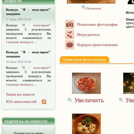
НОВОСТИ
Увеличить
Конкурс "Я - популярен!"
Исто
завершен
27 июля 2026 03:00
Опис
пряч
Пошаговые фотографии
Конкурс
"Я - популярен!"
цвет
завершен. С результатами
проведения конкурса Вы
Ингредиенты
можете ознакомиться на
странице конкурса
....
Порядок приготовления
Конкурс "Я - популярен!"
завершен
Пошаговые фото рецепта
20 июля 2026 03:00
Конкурс
"Я - популярен!"
завершен. С результатами
проведения конкурса Вы
можете ознакомиться на
странице конкурса
....
Читать все новости
Увеличить
Ув
RSS-лента новостей
ПОДПИСКА НА НОВОСТИ
Подписаться через