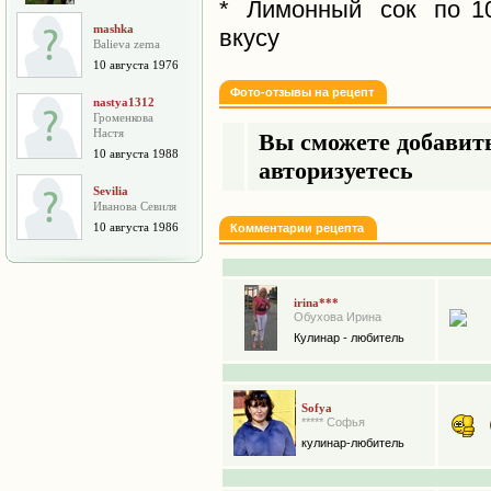
* Лимонный сок по
1
mashka
вкусу
Balieva zema
10 августа 1976
Фото-отзывы на рецепт
nastya1312
Громенкова
Настя
Вы сможете добавить
10 августа 1988
авторизуетесь
Sevilia
Иванова Севиля
10 августа 1986
Комментарии рецепта
irina***
Обухова Ирина
Кулинар - любитель
Sofya
***** Софья
кулинар-любитель