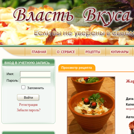
ВХОД В УЧЕТНУЮ ЗАПИСЬ
Просмотр рецепта
Имя:
Пароль:
Жар
Запомнить
Войти
Дата
Регистрация
Кате
море
Забыли пароль?
Авто