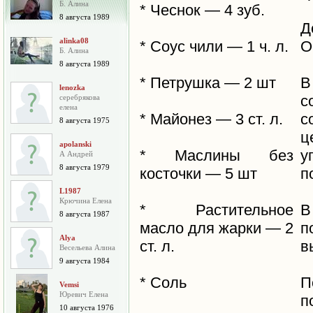
Б. Алина
* Чеснок — 4 зуб.
8 августа 1989
Д
alinka08
* Соус чили — 1 ч. л.
О
Б. Алина
8 августа 1989
* Петрушка — 2 шт
В
lenozka
с
серебрякова
елена
* Майонез — 3 ст. л.
с
8 августа 1975
ц
apolanski
* Маслины без
у
А Андрей
8 августа 1979
косточки — 5 шт
п
L1987
Крючина Елена
* Растительное
В
8 августа 1987
масло для жарки — 2
Alya
ст. л.
в
Весельева Алина
9 августа 1984
* Соль
П
Vemsi
Юревич Елена
п
10 августа 1976