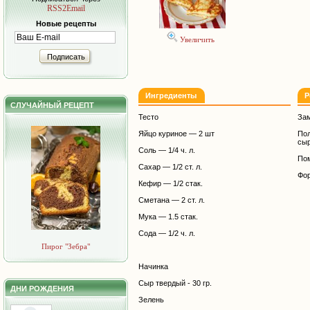
RSS2Email
Новые рецепты
Увеличить
Подписать
Ингредиенты
Р
СЛУЧАЙНЫЙ РЕЦЕПТ
Тесто
Зам
Яйцо куриное — 2 шт
По
сыр
Соль — 1/4 ч. л.
Пом
Сахар — 1/2 ст. л.
Фор
Кефир — 1/2 стак.
Сметана — 2 ст. л.
Мука — 1.5 стак.
Сода — 1/2 ч. л.
Пирог "Зебра"
Начинка
Сыр твердый - 30 гр.
ДНИ РОЖДЕНИЯ
Зелень