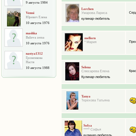
9 августа 1984
Lorchen
Серд
Vemsi
Умарова Лариса
Юревич Елена
кулинар-любитель
10 августа 1976
mashka
Balieva zema
mellorn
Прел
* Мария
10 августа 1976
nastya1312
Громенкова
Настя
Selena
10 августа 1988
Крас
Слюсарева Елена
Кулинар-любитель
Tanya
Терехова Татьяна
Sofya
***** Софья
кулинар-любитель