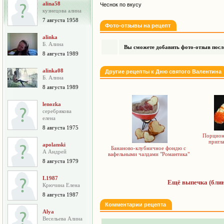
alina58
Чеснок по вкусу
кузнецова алина
7 августа 1958
Фото-отзывы на рецепт
alinka
Б. Алина
Вы сможете добавить фото-отзыв после
8 августа 1989
alinka08
Другие рецепты к Дню святого Валентина
Б. Алина
8 августа 1989
lenozka
серебрякова
елена
8 августа 1975
Порцион
пригл
apolanski
Бананово-клубничное фондю с
А Андрей
вафельными чалдами "Романтика"
8 августа 1979
L1987
Ещё выпечка (блин
Крючина Елена
8 августа 1987
Комментарии рецепта
Alya
Весельева Алина