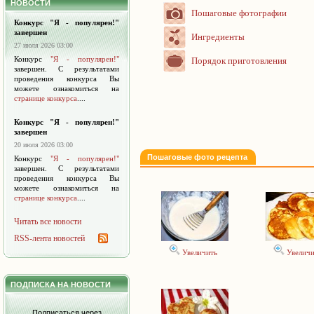
НОВОСТИ
Пошаговые фотографии
Конкурс "Я - популярен!"
завершен
Ингредиенты
27 июля 2026 03:00
Конкурс
"Я - популярен!"
Порядок приготовления
завершен. С результатами
проведения конкурса Вы
можете ознакомиться на
странице конкурса
....
Конкурс "Я - популярен!"
завершен
20 июля 2026 03:00
Пошаговые фото рецепта
Конкурс
"Я - популярен!"
завершен. С результатами
проведения конкурса Вы
можете ознакомиться на
странице конкурса
....
Читать все новости
RSS-лента новостей
Увеличить
Увеличи
ПОДПИСКА НА НОВОСТИ
Подписаться через