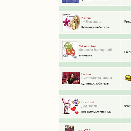
Ketrin
Крас
*** Екатерина
Кулинар-любитель
V-Loxankin
Лоханкин Васисуалий
Очен
мужчина
Galina
Пустовалова Галина
кулинар-любитель
FrauDod
очен
Дод Настя
поваренок-умничка
irina***