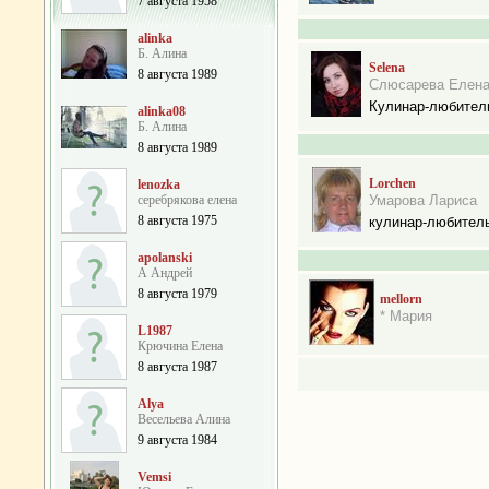
7 августа 1958
alinka
Б. Алина
Selena
8 августа 1989
Слюсарева Елен
Кулинар-любител
alinka08
Б. Алина
8 августа 1989
Lorchen
lenozka
серебрякова елена
Умарова Лариса
8 августа 1975
кулинар-любител
apolanski
А Андрей
8 августа 1979
mellorn
* Мария
L1987
Крючина Елена
8 августа 1987
Alya
Весельева Алина
9 августа 1984
Vemsi