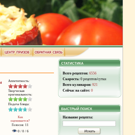
СТАТИСТИКА
Всего рецептов:
6556
Скорость:
0 рецептов/сутки
Аппетитность:
м
Всего кулинаров:
921
Сейчас на сайте:
0
Творческая
оригинальность:
Подача блюда:
БЫСТРЫЙ ПОИСК
Как
Название рецепта:
оценивается?
Голосов: 11
0 / 0 / 6
Искать