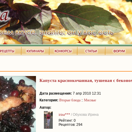
Капуста краснокочанная, тушеная с беконо
Дата размещения:
7 апр 2010 12:31
Категория:
Вторые блюда
::
Мясные
Автор:
irina***
/ Обухова Ирина
Рейтинг: 0
Рецептов: 294