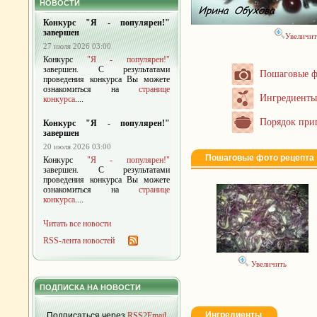
НОВОСТИ
Конкурс "Я - популярен!"
завершен
Увеличит
27 июля 2026 03:00
Конкурс
"Я - популярен!"
завершен. С результатами
Пошаговые ф
проведения конкурса Вы можете
ознакомиться на
странице
Ингредиенты
конкурса
....
Порядок при
Конкурс "Я - популярен!"
завершен
20 июля 2026 03:00
Пошаговые фото рецепта
Конкурс
"Я - популярен!"
завершен. С результатами
проведения конкурса Вы можете
ознакомиться на
странице
конкурса
....
Читать все новости
RSS-лента новостей
Увеличить
ПОДПИСКА НА НОВОСТИ
Ингредиенты
Подписаться через
RSS2Email