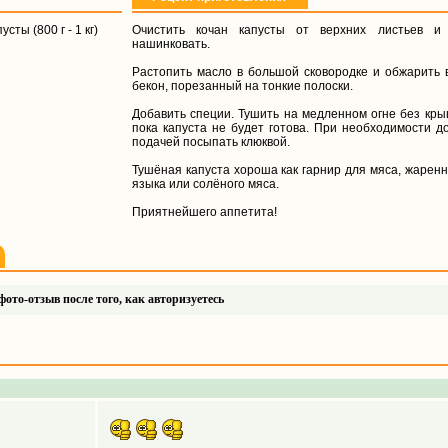
сты (800 г - 1 кг)
Очистить кочан капусты от верхних листьев и 
нашинковать.
Растопить масло в большой сковородке и обжарить в
бекон, порезанный на тонкие полоски.
Добавить специи. Тушить на медленном огне без крыш
пока капуста не будет готова. При необходимости д
подачей посыпать клюквой.
Тушёная капуста хороша как гарнир для мяса, жаренн
языка или солёного мяса.
Приятнейшего аппетита!
ото-отзыв после того, как авторизуетесь