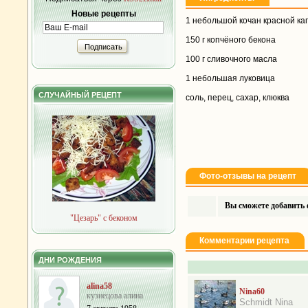
Новые рецепты
1 небольшой кочан красной капу
150 г копчёного бекона
Подписать
100 г сливочного масла
1 небольшая луковица
СЛУЧАЙНЫЙ РЕЦЕПТ
соль, перец, сахар, клюква
Фото-отзывы на рецепт
Вы сможете добавить ф
"Цезарь" с беконом
Комментарии рецепта
ДНИ РОЖДЕНИЯ
alina58
Nina60
кузнецова алина
Schmidt Nina