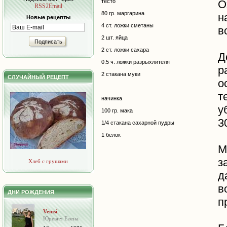
тесто
О
RSS2Email
80 гр. маргарина
н
Новые рецепты
4 ст. ложки сметаны
в
2 шт. яйца
Подписать
2 ст. ложки сахара
Д
0.5 ч. ложки разрыхлителя
р
2 стакана муки
СЛУЧАЙНЫЙ РЕЦЕПТ
о
т
начинка
у
100 гр. мака
3
1/4 стакана сахарной пудры
1 белок
М
з
Хлеб с грушами
д
в
ДНИ РОЖДЕНИЯ
п
Vemsi
Юревич Елена