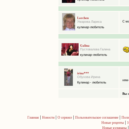
Lorchen
С м
Умарова Лариса
кулинар-любитель
Galina
Пустовалова Галина
кулинар-любитель
irina***
Обухова Ирина
ням
Кулинар - любитель
Вы с
|
|
|
|
Главная
Новости
О сервисе
Пользовательское соглашение
Поли
|
Новые рецепты
1
Новые кулинары