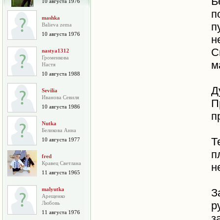
Б
10 августа 1976
п
mashka
п
Balieva zema
10 августа 1976
н
С
nastya1312
Громенкова
м
Настя
10 августа 1988
Д
Sevilia
Иванова Севиля
10 августа 1986
п
Nutka
Беликова Анна
Т
10 августа 1977
п
fred
Кравец Светлана
н
11 августа 1965
malyutka
З
Арещенко
р
Любовь
11 августа 1976
з