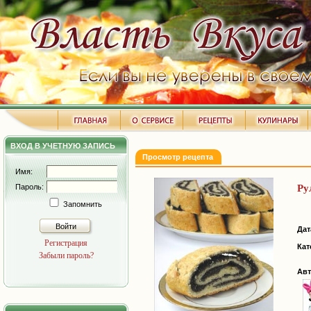
ВХОД В УЧЕТНУЮ ЗАПИСЬ
Просмотр рецепта
Имя:
Пароль:
Ру
Запомнить
Войти
Дат
Регистрация
Кат
Забыли пароль?
Авт