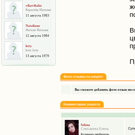
ж
vikavikako
Карасёва Наталья
п
11 августа 1983
Nataliano
В
Натали Наталья
12 августа 1984
ц
п
kety
kety kety
13 августа 1979
П
Фото-отзывы на рецепт
Вы сможете добавить фото-отзыв после
Комментарии рецепта
Selena
Супер
Слюсарева Елена
Кулинар-любитель