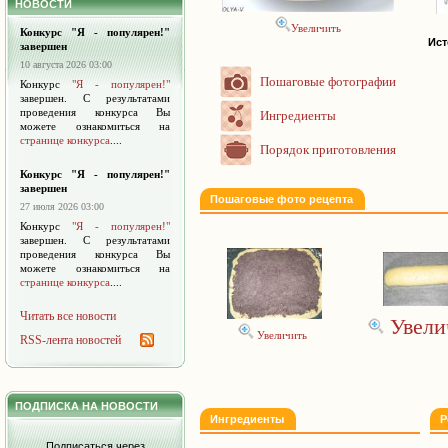
НОВОСТИ
Увеличить
Конкурс "Я - популярен!"
Ист
завершен
10 августа 2026 03:00
Пошаговые фотографии
Конкурс
"Я - популярен!"
завершен. С результатами
проведения конкурса Вы
Ингредиенты
можете ознакомиться на
странице конкурса
....
Порядок приготовления
Конкурс "Я - популярен!"
завершен
Пошаговые фото рецепта
27 июля 2026 03:00
Конкурс
"Я - популярен!"
завершен. С результатами
проведения конкурса Вы
можете ознакомиться на
странице конкурса
....
Читать все новости
Увели
Увеличить
RSS-лента новостей
ПОДПИСКА НА НОВОСТИ
Ингредиенты
Р
Подписаться через