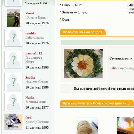
9 августа 1984
* Яйцо — 4 шт
Яйц
вод
* Зелень — 1 пуч.
вни
Vemsi
Юревич Елена
* Соль
10 августа 1976
Фото-отзывы на рецепт
mashka
Balieva zema
10 августа 1976
nastya1312
Громенкова
Селена,а вот и 
Настя
10 августа 1988
Lalita
/ Арфаниц
Sevilia
Иванова Севиля
10 августа 1986
Вы сможете добавить фото-отзыв после
Nutka
Беликова Анна
Другие рецепты к Всемирному дню яйца
10 августа 1977
fred
Кравец Светлана
11 августа 1965