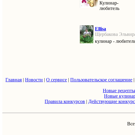
Кулинар-
любитель
Ellisa
Щербакова Эльвир
кулинар - любител
Главная
|
Новости
|
О сервисе
|
Пользовательское соглашение
Новые рецепт
Новые кулина
Правила конкурсов
|
Действующие конкур
Все