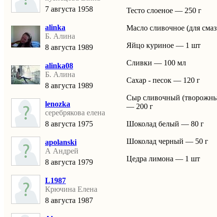
7 августа 1958
Тесто слоеное — 250 г
alinka
Маслo сливочное (для смаз
Б. Алина
Яйцо куриное — 1 шт
8 августа 1989
Сливки — 100 мл
alinka08
Б. Алина
Сахар - песок — 120 г
8 августа 1989
Сыр сливочный (творожн
lenozka
— 200 г
серебрякова елена
8 августа 1975
Шоколад белый — 80 г
Шоколад черный — 50 г
apolanski
А Андрей
Цедра лимона — 1 шт
8 августа 1979
L1987
Крючина Елена
8 августа 1987