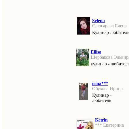
Selena
Слюсарева Елена
Кулинар-любител
Ellisa
Щербакова Эльвир
кулинар - любител
irina***
Обухова Ирина
Кулинар -
любитель
Ketrin
*** Екатерина