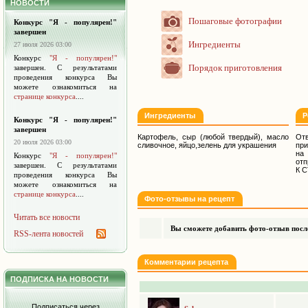
НОВОСТИ
Пошаговые фотографии
Конкурс "Я - популярен!"
завершен
Ингредиенты
27 июля 2026 03:00
Конкурс
"Я - популярен!"
Порядок приготовления
завершен. С результатами
проведения конкурса Вы
можете ознакомиться на
странице конкурса
....
Ингредиенты
Р
Конкурс "Я - популярен!"
завершен
Картофель, сыр (любой твердый), масло
Отв
20 июля 2026 03:00
сливочное, яйцо,зелень для украшения
при
на 
Конкурс
"Я - популярен!"
отп
завершен. С результатами
К 
проведения конкурса Вы
можете ознакомиться на
странице конкурса
....
Фото-отзывы на рецепт
Читать все новости
Вы сможете добавить фото-отзыв после
RSS-лента новостей
Комментарии рецепта
ПОДПИСКА НА НОВОСТИ
Подписаться через