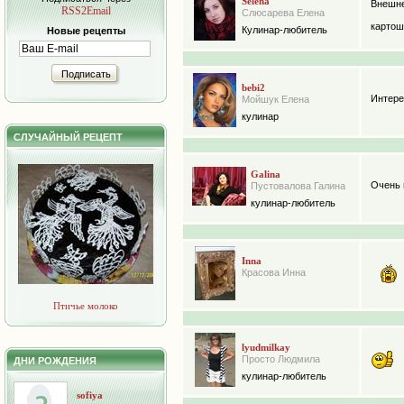
Selena
Внешне
RSS2Email
Слюсарева Елена
картош
Кулинар-любитель
Новые рецепты
Подписать
bebi2
Интере
Мойшук Елена
кулинар
СЛУЧАЙНЫЙ РЕЦЕПТ
Galina
Очень 
Пустовалова Галина
кулинар-любитель
Inna
Красова Инна
Птичье молоко
lyudmilkay
Просто Людмила
ДНИ РОЖДЕНИЯ
кулинар-любитель
sofiya