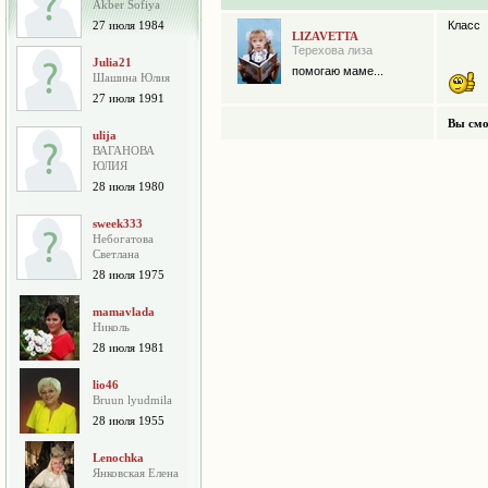
Akber Sofiya
27 июля 1984
Класс
LIZAVETTA
Терехова лиза
Julia21
помогаю маме...
Шашина Юлия
27 июля 1991
Вы смо
ulija
ВАГАНОВА
ЮЛИЯ
28 июля 1980
sweek333
Небогатова
Cветлана
28 июля 1975
mamavlada
Николь
28 июля 1981
lio46
Bruun lyudmila
28 июля 1955
Lenochka
Янковская Елена