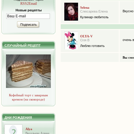
RSS2Email
Selena
Новые рецепты
Вкусно 
Слюсарева Елена
Кулинар-любитель
Подписать
OLYA-V
очень 
Оля В
СЛУЧАЙНЫЙ РЕЦЕПТ
Люблю готовить
Вы смо
Кофейный торт с заварным
кремом (на сковороде)
ДНИ РОЖДЕНИЯ
Alya
Весельева Алина