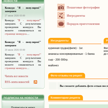
НОВОСТИ
Пошаговые фотографии
Конкурс "Я - популярен!"
завершен
Ингредиенты
27 июля 2026 03:00
Конкурс
"Я - популярен!"
Порядок приготовления
завершен. С результатами
проведения конкурса Вы
можете ознакомиться на
странице конкурса
....
Ингредиенты
Р
Конкурс "Я - популярен!"
завершен
куринная грудка(филе) - 1кг.
Фил
20 июля 2026 03:00
кон
ананасы консервированные - 1 банка
до 
Конкурс
"Я - популярен!"
завершен. С результатами
сыр - 200-300гр.
проведения конкурса Вы
можете ознакомиться на
майонез
странице конкурса
....
Фото-отзывы на рецепт
Читать все новости
RSS-лента новостей
Вы сможете добавить фото-отзыв после
Комментарии рецепта
ПОДПИСКА НА НОВОСТИ
Подписаться через