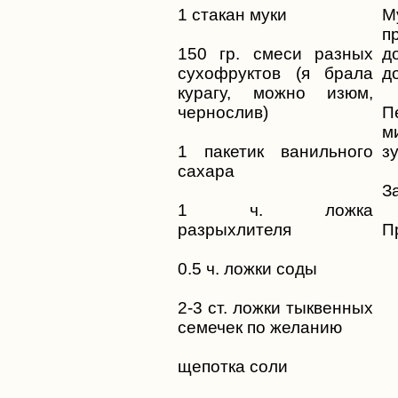
1 стакан муки
М
п
150 гр. смеси разных
д
сухофруктов (я брала
д
курагу, можно изюм,
чернослив)
П
м
1 пакетик ванильного
з
сахара
З
1 ч. ложка
разрыхлителя
П
0.5 ч. ложки соды
2-3 ст. ложки тыквенных
семечек по желанию
щепотка соли