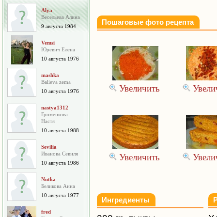
Alya
Весельева Алина
Пошаговые фото рецепта
9 августа 1984
Vemsi
Юревич Елена
10 августа 1976
mashka
Balieva zema
Увеличить
Увели
10 августа 1976
nastya1312
Громенкова
Настя
10 августа 1988
Sevilia
Иванова Севиля
Увеличить
Увели
10 августа 1986
Nutka
Беликова Анна
10 августа 1977
Ингредиенты
fred