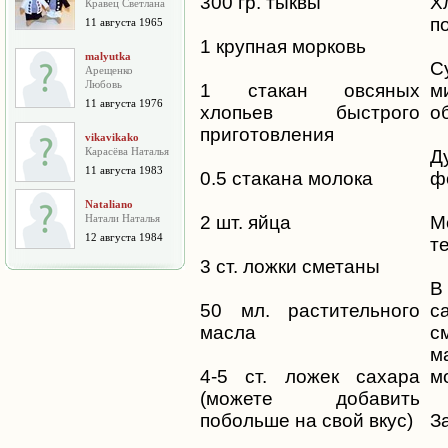
300 гр. тыквы
Х
Кравец Светлана
п
11 августа 1965
1 крупная морковь
malyutka
С
Арещенко
Любовь
1 стакан овсяных
м
11 августа 1976
хлопьев быстрого
о
приготовления
vikavikako
Карасёва Наталья
Д
11 августа 1983
0.5 стакана молока
ф
Nataliano
Натали Наталья
2 шт. яйца
М
12 августа 1984
те
3 ст. ложки сметаны
В
50 мл. растительного
с
масла
с
м
4-5 ст. ложек сахара
м
(можете добавить
побольше на свой вкус)
З