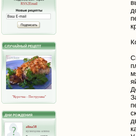
в
RSS2Email
д
Новые рецепты
п
к
Подписать
К
СЛУЧАЙНЫЙ РЕЦЕПТ
С
п
м
я
Д
З
"Курочка - Пеструшка"
п
с
ДНИ РОЖДЕНИЯ
д
alina58
к
кузнецова алина