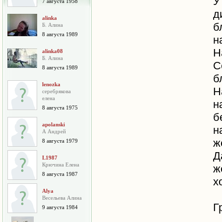
У
7 августа 1958
д
alinka
б
Б. Алина
8 августа 1989
н
Н
alinka08
Б. Алина
С
8 августа 1989
б
lenozka
Н
серебрякова
елена
н
8 августа 1975
б
apolanski
н
А Андрей
ж
8 августа 1979
Д
L1987
Крючина Елена
ж
8 августа 1987
х
Alya
Весельева Алина
Г
9 августа 1984