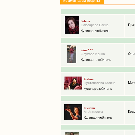
Комментарии рецепта
Selena
Праз
Слюсарева Елена
Кулинар-любитель
irina***
Очен
Обухова Ирина
Кулинар - любитель
Galina
Мол
Пустовалова Галина
кулинар-любитель
lakshmi
Крас
М. Анжелика
Кулинар-любитель