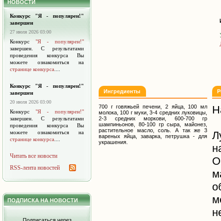
НОВОСТИ
Конкурс "Я - популярен!"
завершен
27 июля 2026 03:00
Конкурс
"Я - популярен!"
завершен. С результатами
проведения конкурса Вы
можете ознакомиться на
странице конкурса
....
Конкурс "Я - популярен!"
Ингредиенты
Р
завершен
20 июля 2026 03:00
700 г говяжьей печени, 2 яйца, 100 мл
Н
Конкурс
"Я - популярен!"
молока, 100 г муки, 3-4 средних луковицы,
завершен. С результатами
2-3 средних моркови, 600-700 гр
шампиньонов, 80-100 гр сыра, майонез,
проведения конкурса Вы
растительное масло, соль. А так же 3
можете ознакомиться на
Л
вареных яйца, заварка, петрушка - для
странице конкурса
....
украшения.
н
Читать все новости
О
RSS-лента новостей
м
о
м
ПОДПИСКА НА НОВОСТИ
н
Подписаться через