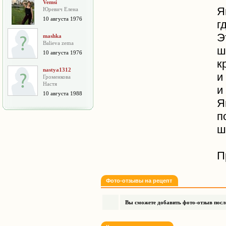
Vemsi
Я
Юревич Елена
10 августа 1976
г
Э
mashka
Balieva zema
ш
10 августа 1976
к
nastya1312
и
Громенкова
Настя
и
10 августа 1988
Я
п
ш
П
Фото-отзывы на рецепт
Вы сможете добавить фото-отзыв после