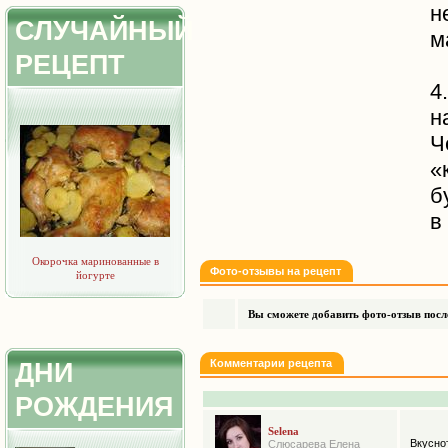
н
СЛУЧАЙНЫЙ
м
РЕЦЕПТ
4
н
Ч
«
б
в
Окорочка маринованные в
Фото-отзывы на рецепт
йогурте
Вы сможете добавить фото-отзыв после
Комментарии рецепта
ДНИ
РОЖДЕНИЯ
Selena
Вкусно
Слюсарева Елена