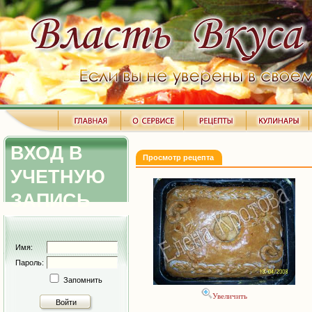
ВХОД В
Просмотр рецепта
УЧЕТНУЮ
ЗАПИСЬ
Имя:
Пароль:
Запомнить
Увеличить
Войти