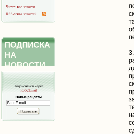
п
Читать все новости
с
RSS-лента новостей
т
о
п
ПОДПИСКА
3
НА
р
НОВОСТИ
д
п
с
Подписаться через
п
RSS2Email
Новые рецепты
з
т
Подписать
н
с
с