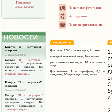
Регистрация
Забыли пароль?
Пошаговые фотографии
Ингредиенты
Порядок приготовления
НОВОСТИ
Ингредиенты
Р
Конкурс "Я - популярен!"
завершен
Для теста: 2,5-3 стакана муки; 1 стакан
1
27 июля 2026 03:00
холодной кипяченой воды; 1/4 стакана
р
Конкурс
"Я - популярен!"
растительного масла; по 1/2 ч.л. соли и
завершен. С результатами
р
соды.
проведения конкурса Вы
д
можете ознакомиться на
Для начинки: 1 кг картофеля; 0,5 кг
странице конкурса
....
говядины; 2-3 луковицы; соль; перец.
о
Конкурс "Я - популярен!"
С
завершен
б
20 июля 2026 03:00
Конкурс
"Я - популярен!"
и
завершен. С результатами
проведения конкурса Вы
можете ознакомиться на
2
странице конкурса
....