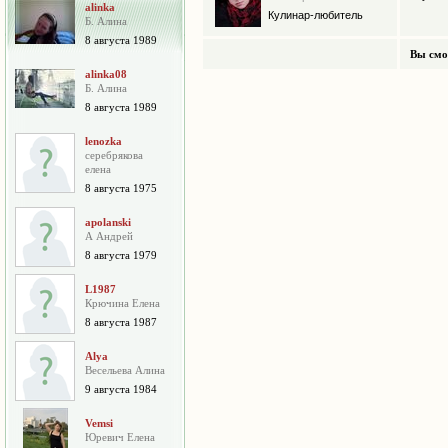
alinka
Кулинар-любитель
Б. Алина
8 августа 1989
Вы смо
alinka08
Б. Алина
8 августа 1989
lenozka
серебрякова
елена
8 августа 1975
apolanski
А Андрей
8 августа 1979
L1987
Крючина Елена
8 августа 1987
Alya
Весельева Алина
9 августа 1984
Vemsi
Юревич Елена