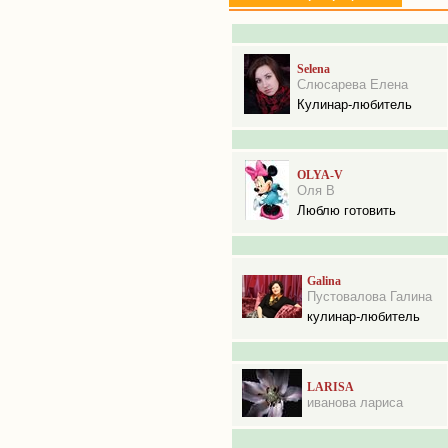
Selena
Слюсарева Елена
Кулинар-любитель
OLYA-V
Оля В
Люблю готовить
Galina
Пустовалова Галина
кулинар-любитель
LARISA
иванова лариса