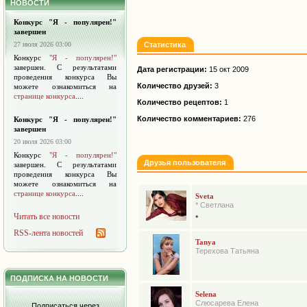
НОВОСТИ
Конкурс "Я - популярен!"
завершен
27 июля 2026 03:00
Статистика
Конкурс
"Я - популярен!"
завершен. С результатами
Дата регистрации:
15 окт 2009
проведения конкурса Вы
Количество друзей:
3
можете ознакомиться на
странице конкурса
....
Количество рецептов:
1
Количество комментариев:
276
Конкурс "Я - популярен!"
завершен
20 июля 2026 03:00
Конкурс
"Я - популярен!"
Друзья пользователя
завершен. С результатами
проведения конкурса Вы
можете ознакомиться на
странице конкурса
....
Sveta
* Светлана
Читать все новости
*
RSS-лента новостей
Tanya
Терехова Татьяна
ПОДПИСКА НА НОВОСТИ
Selena
Слюсарева Елена
Подписаться через