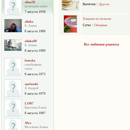
alina58
Выпечка
::
Другое
кузнецова алина
7 августа 1958
Хладник по-польски
alinka
Супы
::
Овощные
Б. Алина
8 августа 1989
alinka08
Все любимые рецепты
Б. Алина
8 августа 1989
lenozka
серебрякова
елена
8 августа 1975
apolanski
А Андрей
8 августа 1979
L1987
Крючина Елена
8 августа 1987
Alya
Весельева Алина