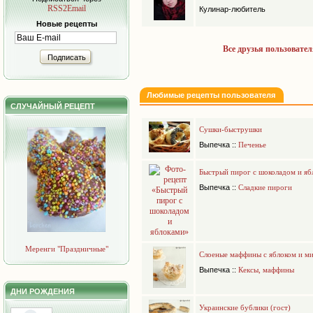
RSS2Email
Кулинар-любитель
Новые рецепты
Все друзья пользовател
Подписать
Любимые рецепты пользователя
СЛУЧАЙНЫЙ РЕЦЕПТ
Сушки-быструшки
Выпечка
::
Печенье
Быстрый пирог с шоколадом и яб
Выпечка
::
Сладкие пироги
Меренги "Праздничные"
Слоеные маффины с яблоком и м
Выпечка
::
Кексы, маффины
ДНИ РОЖДЕНИЯ
Украинские бублики (гост)