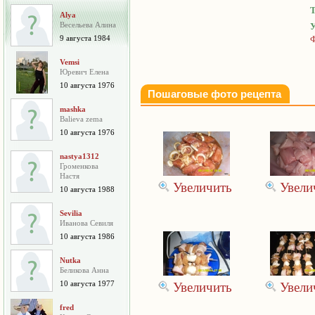
Т
Alya
Весельева Алина
У
9 августа 1984
Ф
Vemsi
Юревич Елена
10 августа 1976
Пошаговые фото рецепта
mashka
Balieva zema
10 августа 1976
nastya1312
Громенкова
Настя
Увеличить
Увели
10 августа 1988
Sevilia
Иванова Севиля
10 августа 1986
Nutka
Беликова Анна
10 августа 1977
Увеличить
Увели
fred