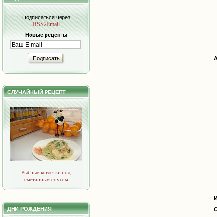
Подписаться через
RSS2Email
Новые рецепты
Подписать
А
СЛУЧАЙНЫЙ РЕЦЕПТ
Рыбные котлетки под
сметанным соусом
И
ДНИ РОЖДЕНИЯ
О