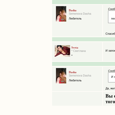
Сооб
Dasha
Semenova Dasha
Любитель
пе
Спасиб
Sveta
И запо
* Светлана
*
Сооб
Dasha
Semenova Dasha
И 
Любитель
Да, жи
Вы 
того