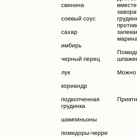
свинина
вместе
зав
соевый соус
гру
прот
сахар
запека
марина
имбирь
Помид
черный перец
шпажек
лук
Можно 
кориандр
подкопченная
Приятн
грудинка
шампиньоны
помидоры-черри