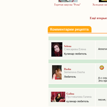
Холодная зак
Горячая закуска "Розы"
Ещё вторые
Комментарии рецепта
Selena
Аппети
Слюсарева Елена
Кулинар-любитель
Dasha
Semenova Dasha
Любитель
А с соу
Это прос
Galina
Пустовалова Галина
песня, 
кулинар-любитель