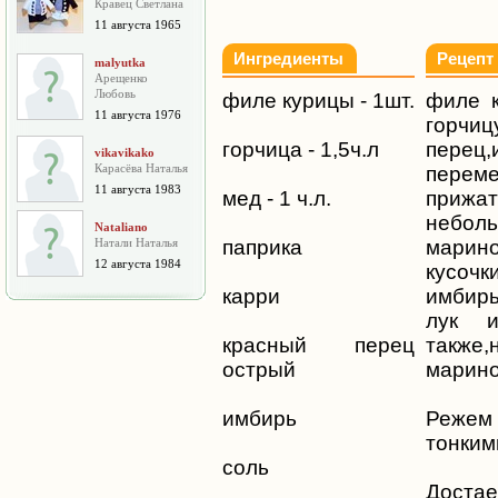
Кравец Светлана
11 августа 1965
Ингредиенты
Рецепт
malyutka
Арещенко
Любовь
филе курицы - 1шт.
филе 
11 августа 1976
горчиц
горчица - 1,5ч.л
перец
vikavikako
Карасёва Наталья
переме
11 августа 1983
мед - 1 ч.л.
прижа
неболь
Nataliano
Натали Наталья
паприка
марин
12 августа 1984
кусоч
карри
имбирь
лук и
красный перец
такж
острый
марино
имбирь
Режем 
тонким
соль
Достае