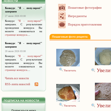
НОВОСТИ
Пошаговые фотографии
Конкурс "Я - популярен!"
завершен
Ингредиенты
27 июля 2026 03:00
Конкурс
"Я - популярен!"
Порядок приготовления
завершен. С результатами
проведения конкурса Вы
можете ознакомиться на
странице конкурса
....
Пошаговые фото рецепта
Конкурс "Я - популярен!"
завершен
20 июля 2026 03:00
Конкурс
"Я - популярен!"
завершен. С результатами
проведения конкурса Вы
можете ознакомиться на
Увели
странице конкурса
....
Увеличить
Читать все новости
RSS-лента новостей
ПОДПИСКА НА НОВОСТИ
Увели
Увеличить
Подписаться через