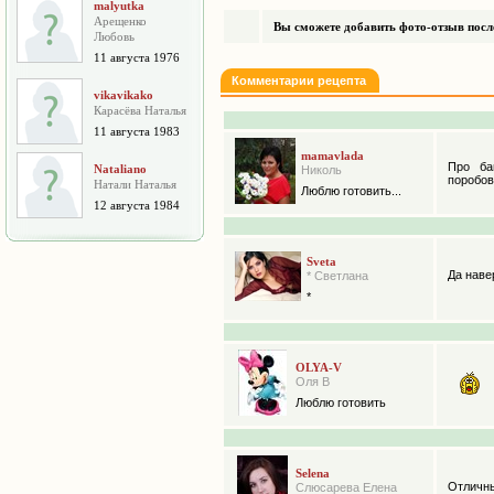
malyutka
Арещенко
Вы сможете добавить фото-отзыв после
Любовь
11 августа 1976
Комментарии рецепта
vikavikako
Карасёва Наталья
11 августа 1983
mamavlada
Про ба
Nataliano
Николь
поробов
Натали Наталья
Люблю готовить...
12 августа 1984
Sveta
Да наве
* Светлана
*
OLYA-V
Оля В
Люблю готовить
Selena
Отличны
Слюсарева Елена