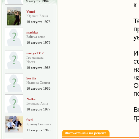
9 августа 1984
к
Vemsi
Юревич Елена
Т
10 августа 1976
п
mashka
у
Balieva zema
10 августа 1976
И
nastya1312
Громенкова
с
Настя
н
10 августа 1988
ч
Sevilia
Иванова Севиля
О
10 августа 1986
п
Nutka
Беликова Анна
В
10 августа 1977
г
fred
Кравец Светлана
11 августа 1965
Фото-отзывы на рецепт