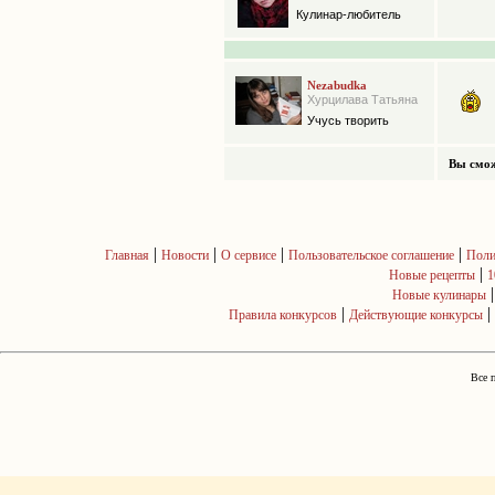
Кулинар-любитель
Nezabudka
Хурцилава Татьяна
Учусь творить
Вы смож
|
|
|
|
Главная
Новости
О сервисе
Пользовательское соглашение
Поли
|
Новые рецепты
1
Новые кулинары
|
|
Правила конкурсов
Действующие конкурсы
Все 