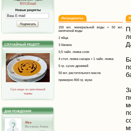
RSS2Email
Новые рецепты
Ингредиенты
Р
Подписать
150 мл. минеральной воды + 50 мл.
П
кипяченой воды
л
2 яйца
Д
СЛУЧАЙНЫЙ РЕЦЕПТ
3 банана
0,5 чайн. ложка соли
Б
4 стол. ложка сахара + 1 чайн. ложка
п
5 гр. сухих дрожжей
50 мл. растительного масла
б
примерно 800 гр. муки
З
Суп-пюре из запечённой
тыквы
п
м
п
ДНИ РОЖДЕНИЯ
с
Alya
м
Весельева Алина