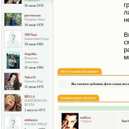
Романович
г
30 июля 1976
л
purvinaann
н
Пурвина Анна
30 июля 1978
В
3007lena
пшеничная Елена
с
30 июля 1965
р
Angelika
м
Неверова
Анжелика
31 июля 1984
Фото-отзывы на рецепт
Yulya31
Заремба Юля
Вы сможете добавить фото-отзыв после
31 июля 1976
BELLA
Комментарии рецепта
MARTIROSYAN
БЕЛЛА
1 августа 1973
mellorn
mishanya
Быст
* Мария
Polyakov Mihail