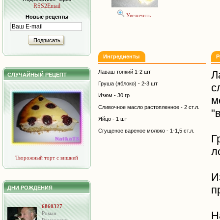
RSS2Email
Увеличить
Новые рецепты
Подписать
Ингредиенты
Р
Лаваш тонкий 1-2 шт
Л
СЛУЧАЙНЫЙ РЕЦЕПТ
Груша (яблоко) - 2-3 шт
с
Изюм - 30 гр
м
Сливочное масло растопленное - 2 ст.л.
"
Яйцо - 1 шт
Сгущеное вареное молоко - 1-1,5 ст.л.
Г
л
Творожный торт с вишней
И
п
ДНИ РОЖДЕНИЯ
6860327
Н
Роман