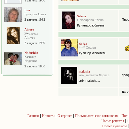
1 августа 1980
Lisa
Гусарова Ольга
Selena
2 августа 1982
Прос
Слюсарева Елена
Кулинар-любитель
Ainura
Журкеева
Айнура
2 августа 1989
Sofya
***** Софья
Nadushka
кулинар-любитель
Казимир
Надюшка
2 августа 1980
malasha
пред
larik_malasha Лариса
larik-malasha...
Вы с
|
|
|
|
Главная
Новости
О сервисе
Пользовательское соглашение
Поли
|
Новые рецепты
1
Новые кулинары