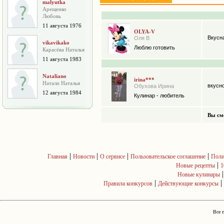
malyutka
Арещенко
Любовь
11 августа 1976
OLYA-V
Вкусна
Оля В
vikavikako
Люблю готовить
Карасёва Наталья
11 августа 1983
Nataliano
irina***
Натали Наталья
вкусно
Обухова Ирина
12 августа 1984
Кулинар - любитель
Вы см
|
|
|
|
Главная
Новости
О сервисе
Пользовательское соглашение
Поли
|
Новые рецепты
1
Новые кулинары
|
|
Правила конкурсов
Действующие конкурсы
Все 