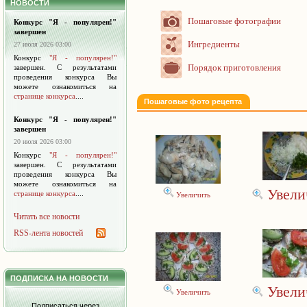
НОВОСТИ
Пошаговые фотографии
Конкурс "Я - популярен!"
завершен
Ингредиенты
27 июля 2026 03:00
Конкурс
"Я - популярен!"
Порядок приготовления
завершен. С результатами
проведения конкурса Вы
можете ознакомиться на
странице конкурса
....
Пошаговые фото рецепта
Конкурс "Я - популярен!"
завершен
20 июля 2026 03:00
Конкурс
"Я - популярен!"
завершен. С результатами
проведения конкурса Вы
можете ознакомиться на
Увели
странице конкурса
....
Увеличить
Читать все новости
RSS-лента новостей
ПОДПИСКА НА НОВОСТИ
Увели
Увеличить
Подписаться через