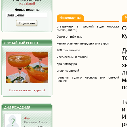
RSS2Email
Новые рецепты
Ингредиенты
Р
Подписать
отваренная в пресной воде морская
О
рыбка(250 гр.)
к
белки от трёх яиц
СЛУЧАЙНЫЙ РЕЦЕПТ
немного зелени петрушки или укроп
Д
100 гр.майонеза
т
хлеб белый, и ржаной
з
два помидора
огурчик свежий
гранулы сухого чеснока или свежий
чеснок
п
Кисель из тыквы с курагой
Т
ДНИ РОЖДЕНИЯ
и
И
Alya
Весельева Алина
р