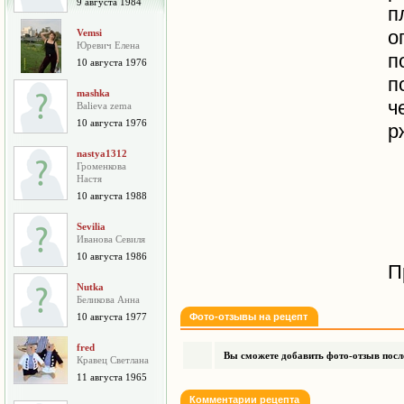
9 августа 1984
п
о
Vemsi
Юревич Елена
п
10 августа 1976
п
mashka
ч
Balieva zema
10 августа 1976
р
nastya1312
Громенкова
Настя
10 августа 1988
Sevilia
Иванова Севиля
10 августа 1986
П
Nutka
Беликова Анна
10 августа 1977
Фото-отзывы на рецепт
fred
Вы сможете добавить фото-отзыв после
Кравец Светлана
11 августа 1965
Комментарии рецепта