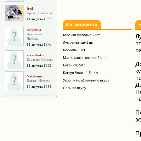
fred
Кравец Светлана
11 августа 1965
Ингредиенты
malyutka
Арещенко
Кабачки молодые-2 шт
Л
Любовь
п
Лук репчатый-1 шт
11 августа 1976
р
Морковь-1 шт
vikavikako
Масло растительное-2 ст.л.
Карасёва Наталья
Д
Бекон с\к-50 г
11 августа 1983
к
Кетчуп Чили - 1,5 ст.л.
Nataliano
п
Укроп и (или) кинза-по вкусу
Натали Наталья
Д
12 августа 1984
Соль-по вкусу
П
н
П
з
П