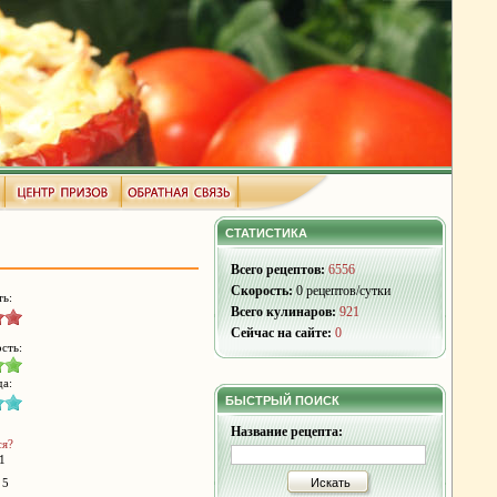
СТАТИСТИКА
Всего рецептов:
6556
Скорость:
0 рецептов/сутки
ть:
Всего кулинаров:
921
Сейчас на сайте:
0
сть:
да:
БЫСТРЫЙ ПОИСК
Название рецепта:
ся?
1
 5
Искать