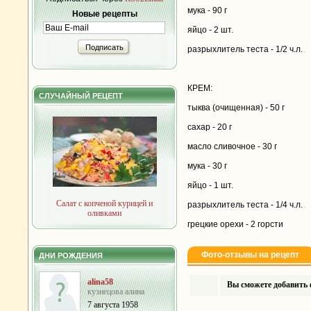
мука - 90 г
Новые рецепты
яйцо - 2 шт.
Подписать
разрыхлитель теста - 1/2 ч.л.
КРЕМ:
СЛУЧАЙНЫЙ РЕЦЕПТ
тыква (очищенная) - 50 г
сахар - 20 г
масло сливочное - 30 г
мука - 30 г
яйцо - 1 шт.
Салат с копченой курицей и
разрыхлитель теста - 1/4 ч.л.
оливками
грецкие орехи - 2 горсти
Фото-отзывы на рецепт
ДНИ РОЖДЕНИЯ
alina58
Вы сможете добавить ф
кузнецова алина
7 августа 1958