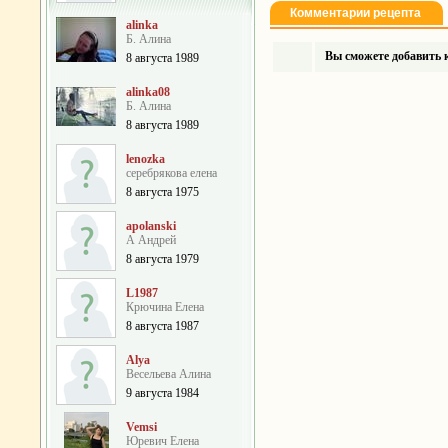
Комментарии рецепта
alinka
Б. Алина
Вы сможете добавить к
8 августа 1989
alinka08
Б. Алина
8 августа 1989
lenozka
серебрякова елена
8 августа 1975
apolanski
А Андрей
8 августа 1979
L1987
Крючина Елена
8 августа 1987
Alya
Весельева Алина
9 августа 1984
Vemsi
Юревич Елена