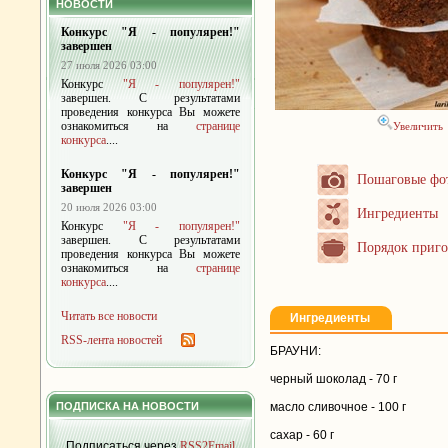
НОВОСТИ
Конкурс "Я - популярен!"
завершен
27 июля 2026 03:00
Конкурс
"Я - популярен!"
завершен. С результатами
проведения конкурса Вы можете
ознакомиться на
странице
Увеличить
конкурса
....
Конкурс "Я - популярен!"
Пошаговые фо
завершен
20 июля 2026 03:00
Ингредиенты
Конкурс
"Я - популярен!"
завершен. С результатами
Порядок приго
проведения конкурса Вы можете
ознакомиться на
странице
конкурса
....
Читать все новости
Ингредиенты
RSS-лента новостей
БРАУНИ:
черный шоколад - 70 г
ПОДПИСКА НА НОВОСТИ
масло сливочное - 100 г
сахар - 60 г
Подписаться через
RSS2Email