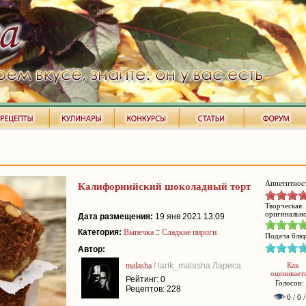
Аппетитнос
Калифорнийский шоколадный торт
Творческая
оригинально
Дата размещения:
19 янв 2021 13:09
Категория:
Выпечка
::
Сладкие пироги
Подача блю
Автор:
malasha
/ larik_malasha Лариса
Как
оценивает
Рейтинг: 0
Голосов: 
Рецептов: 228
0 / 0 /