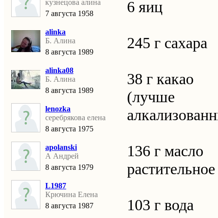
кузнецова алина
6 яиц
7 августа 1958
alinka
245 г сахара
Б. Алина
8 августа 1989
alinka08
38 г какао
Б. Алина
8 августа 1989
(лучше
lenozka
алкализован
серебрякова елена
8 августа 1975
136 г масло
apolanski
А Андрей
растительное
8 августа 1979
L1987
Крючина Елена
103 г вода
8 августа 1987