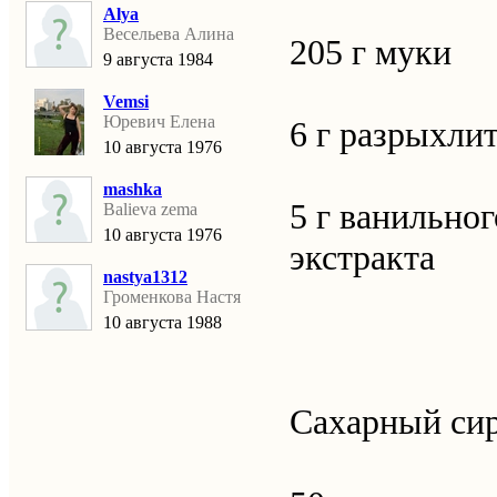
Alya
Весельева Алина
205 г муки
9 августа 1984
Vemsi
Юревич Елена
6 г разрыхли
10 августа 1976
mashka
5 г ванильног
Balieva zema
10 августа 1976
экстракта
nastya1312
Громенкова Настя
10 августа 1988
Сахарный си