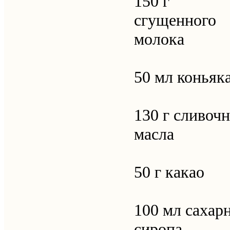
150 г
сгущенного
молока
50 мл коньяк
130 г сливоч
масла
50 г какао
100 мл сахар
сиропа