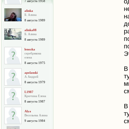
о
7 августа 1958
н
alinka
н
Б. Алина
8 августа 1989
д
р
alinka08
Б. Алина
п
8 августа 1989
п
lenozka
Э
серебрякова
елена
8 августа 1975
В
apolanski
т
А Андрей
м
8 августа 1979
с
L1987
Крючина Елена
8 августа 1987
В
Alya
т
Весельева Алина
с
9 августа 1984