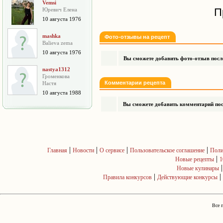
Vemsi
П
Юревич Елена
10 августа 1976
mashka
Фото-отзывы на рецепт
Balieva zema
10 августа 1976
Вы сможете добавить фото-отзыв после
nastya1312
Громенкова
Комментарии рецепта
Настя
10 августа 1988
Вы сможете добавить комментарий посл
|
|
|
|
Главная
Новости
О сервисе
Пользовательское соглашение
Поли
|
Новые рецепты
1
Новые кулинары
|
|
Правила конкурсов
Действующие конкурсы
Все 