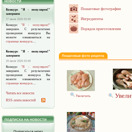
НОВОСТИ
Пошаговые фотографии
Конкурс "Я - популярен!"
завершен
Ингредиенты
27 июля 2026 03:00
Конкурс
"Я - популярен!"
Порядок приготовления
завершен. С результатами
проведения конкурса Вы
можете ознакомиться на
странице конкурса
....
Конкурс "Я - популярен!"
завершен
Пошаговые фото рецепта
20 июля 2026 03:00
Конкурс
"Я - популярен!"
завершен. С результатами
проведения конкурса Вы
можете ознакомиться на
странице конкурса
....
Читать все новости
Увели
Увеличить
RSS-лента новостей
ПОДПИСКА НА НОВОСТИ
Подписаться через