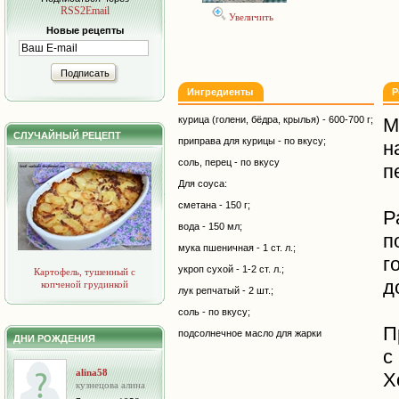
RSS2Email
Увеличить
Новые рецепты
Подписать
Ингредиенты
Р
курица (голени, бёдра, крылья) - 600-700 г;
М
СЛУЧАЙНЫЙ РЕЦЕПТ
приправа для курицы - по вкусу;
н
соль, перец - по вкусу
п
Для соуса:
сметана - 150 г;
Р
вода - 150 мл;
п
мука пшеничная - 1 ст. л.;
г
укроп сухой - 1-2 ст. л.;
Картофель, тушенный с
д
копченой грудинкой
лук репчатый - 2 шт.;
соль - по вкусу;
П
подсолнечное масло для жарки
ДНИ РОЖДЕНИЯ
с
alina58
Х
кузнецова алина