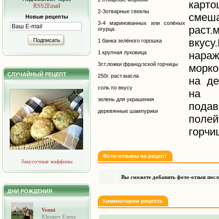
карто
RSS2Email
2-3отварные свеклы
см
Новые рецепты
3-4 маринованных или солёных
раст
огурца
вкусу
Подписать
1 банка зелёного горошка
1 крупная луковица
нараж
3ст.ложки французской горчицы
морко
СЛУЧАЙНЫЙ РЕЦЕПТ
250г. раст.масла
на де
соль по вкусу
на 
зелень для украшения
пода
деревянные шампурики
поле
горчи
Фото-отзывы на рецепт
Закусочные маффины
Вы сможете добавить фото-отзыв после
ДНИ РОЖДЕНИЯ
Комментарии рецепта
Vemsi
Юревич Елена