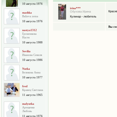
10 августа 1976
irina***
Краси
Обухова Ирина
mashka
Balieva zema
Кулинар - любитель
10 августа 1976
Вы см
nastya1312
Громенкова
Настя
10 августа 1988
Sevilia
Иванова Севиля
10 августа 1986
Nutka
Беликова Анна
10 августа 1977
fred
Кравец Светлана
11 августа 1965
malyutka
Арещенко
Любовь
11 августа 1976