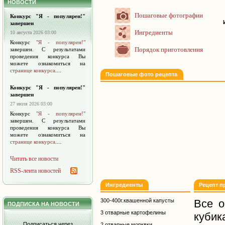
НОВОСТИ
Пошаговые фотографии
Конкурс "Я - популярен!"
завершен
Ингредиенты
10 августа 2026 03:00
Конкурс
"Я - популярен!"
Порядок приготовления
завершен. С результатами
проведения конкурса Вы
можете ознакомиться на
странице конкурса
....
Пошаговые фото рецепта
Конкурс "Я - популярен!"
завершен
27 июля 2026 03:00
Конкурс
"Я - популярен!"
завершен. С результатами
проведения конкурса Вы
можете ознакомиться на
странице конкурса
....
Читать все новости
RSS-лента новостей
Ингредиенты
Рецепт п
300-400г.квашенной капусты
Все о
ПОДПИСКА НА НОВОСТИ
3 отварные картофелины
куб
Подписаться через
2 отварные морквки