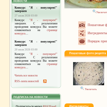
НОВОСТИ
Конкурс "Я - популярен!"
завершен
Увеличит
27 июля 2026 03:00
Конкурс
"Я - популярен!"
завершен. С результатами
Пошаговые ф
проведения конкурса Вы можете
ознакомиться на
странице
Ингредиенты
конкурса
....
Порядок при
Конкурс "Я - популярен!"
завершен
20 июля 2026 03:00
Пошаговые фото рецепта
Конкурс
"Я - популярен!"
завершен. С результатами
проведения конкурса Вы можете
ознакомиться на
странице
конкурса
....
Читать все новости
RSS-лента новостей
Увеличить
ПОДПИСКА НА НОВОСТИ
Ингредиенты
Подписаться через
RSS2Email