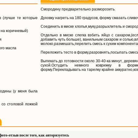
Смородину предварительно разморозить.
в (лучше те которые
Духовку нагреть на 180 градусов, форму смазать слив
Соединить в миске хлопья,муку,разрыхлитель и сморо
а на коричневый)
Отдельно в миске слегка взбить яйцо с сахаром,(е
я
добавить чуть больше), ванильным сахаром и солью,в
молоко,размешать,перелить смесь к сухим компонент
ого масла
Переложить тесто в форму,разровнять,посыпать смесь
Выпекать до готовности около 30-40-ка минут, дерев
сухой.Остудить немного коврижку в форме
форму.Перекладывать на тарелку крайне аккуратно,ко
родины (у меня была
 со столовой ложкой
ото-отзыв после того, как авторизуетесь