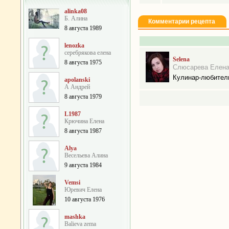
alinka08
Б. Алина
Комментарии рецепта
8 августа 1989
lenozka
серебрякова елена
Selena
8 августа 1975
Слюсарева Елен
Кулинар-любител
apolanski
А Андрей
8 августа 1979
L1987
Крючина Елена
8 августа 1987
Alya
Весельева Алина
9 августа 1984
Vemsi
Юревич Елена
10 августа 1976
mashka
Balieva zema