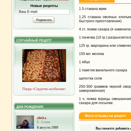
Новые рецепты
1.5 стакана муки
1.25 стакана овсяных хлопье
Подписать
быстрого приготовления)
4 ст. ложки сахара (я заменил
1 пачечка (10 гр.) разрыхлител
СЛУЧАЙНЫЙ РЕЦЕПТ
125 гр. маргарина или сливочн
150 мл. молока
1 яйцо
1 пакетик ванильного сахара
щепотка соли
250-300 граммов черной смо
Пицца «Сердечно-колбасная»
замороженная)
1 ч. ложка корицы смешанная
сахара для посыпки.
ДНИ РОЖДЕНИЯ
Фото-отзывы на рецепт
alinka
Б. Алина
8 августа 1989
Вы сможете добавить ф