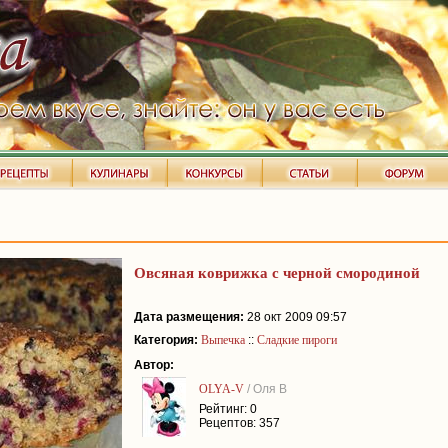
Овсяная коврижка с черной смородиной
Дата размещения:
28 окт 2009 09:57
Категория:
Выпечка
::
Сладкие пироги
Автор:
OLYA-V
/ Оля В
Рейтинг: 0
Рецептов: 357