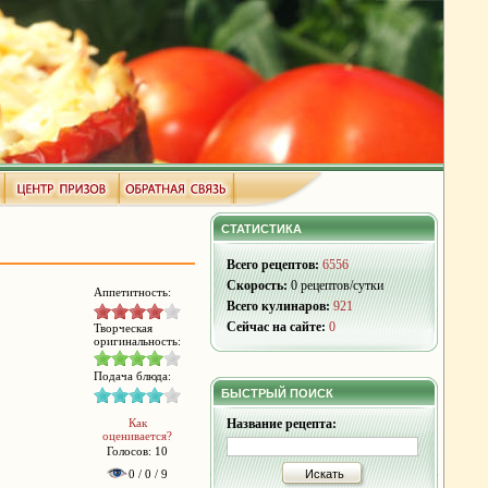
СТАТИСТИКА
Всего рецептов:
6556
Скорость:
0 рецептов/сутки
Аппетитность:
Всего кулинаров:
921
Сейчас на сайте:
0
Творческая
оригинальность:
Подача блюда:
БЫСТРЫЙ ПОИСК
Как
Название рецепта:
оценивается?
Голосов: 10
0 / 0 / 9
Искать