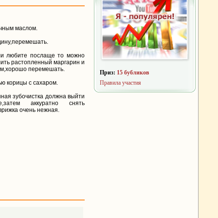
очным маслом.
дину,перемешать.
сли любите послаще то можно
лить растопленный маргарин и
ам,хорошо перемешать.
Приз:
15 бубликов
ю корицы с сахаром.
Правила участия
янная зубочистка должна выйти
,затем аккуратно снять
врижка очень нежная.