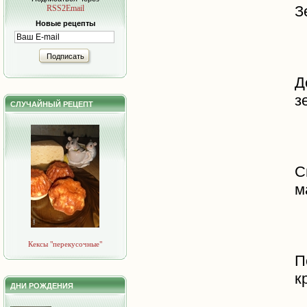
З
RSS2Email
Новые рецепты
Подписать
Д
з
СЛУЧАЙНЫЙ РЕЦЕПТ
С
м
Кексы "перекусочные"
П
к
ДНИ РОЖДЕНИЯ