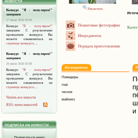
НОВОСТИ
Увеличить
Конкурс "Я - популярен!"
Источ
завершен
27 июля 2026 03:00
Пошаговые фотографии
Конкурс
"Я - популярен!"
Катег
завершен. С результатами
проведения конкурса Вы
Ингредиенты
можете ознакомиться на
странице конкурса
....
Порядок приготовления
Конкурс "Я - популярен!"
завершен
20 июля 2026 03:00
Ингредиенты
Р
Конкурс
"Я - популярен!"
завершен. С результатами
Помидоры
проведения конкурса Вы
можете ознакомиться на
сыр
п
странице конкурса
....
чеснок
Читать все новости
майонез
ш
RSS-лента новостей
и
ПОДПИСКА НА НОВОСТИ
Подписаться через