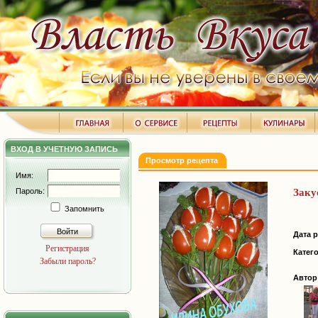
ВХОД В УЧЕТНУЮ ЗАПИСЬ
Просмотр рецепта
Имя:
Пароль:
Заку
Запомнить
Войти
Дата 
Регистрация
Катег
Забыли пароль?
Автор