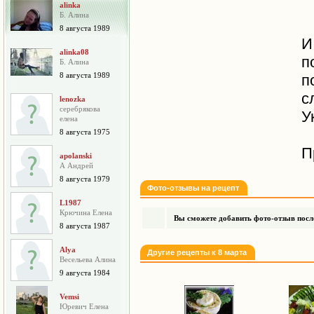
alinka
Б. Алина
8 августа 1989
И
alinka08
п
Б. Алина
8 августа 1989
п
с
lenozka
серебрякова
У
елена
8 августа 1975
П
apolanski
А Андрей
8 августа 1979
Фото-отзывы на рецепт
L1987
Крючина Елена
Вы сможете добавить фото-отзыв после
8 августа 1987
Alya
Другие рецепты к 8 марта
Весельева Алина
9 августа 1984
Vemsi
Юревич Елена