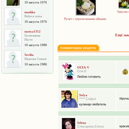
10 августа 1976
Закуска 
mashka
Balieva zema
Рулет с перепелиными яйцами
10 августа 1976
nastya1312
Ещё зак
Громенкова
Настя
10 августа 1988
Комментарии рецепта
Sevilia
Иванова Севиля
10 августа 1986
OLYA-V
Оля В
Люблю готовить
Sofya
Ирочка
***** Софья
кулинар-любитель
Selena
красив
Слюсарева Елена