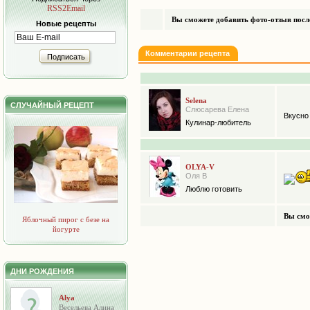
RSS2Email
Вы сможете добавить фото-отзыв после
Новые рецепты
Комментарии рецепта
Подписать
Selena
СЛУЧАЙНЫЙ РЕЦЕПТ
Слюсарева Елена
Вкусно
Кулинар-любитель
OLYA-V
Оля В
Люблю готовить
Вы смо
Яблочный пирог с безе на
йогурте
ДНИ РОЖДЕНИЯ
Alya
Весельева Алина