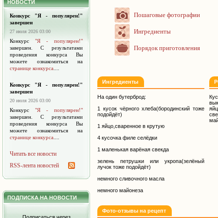
НОВОСТИ
Пошаговые фотографии
Конкурс "Я - популярен!"
завершен
Ингредиенты
27 июля 2026 03:00
Конкурс
"Я - популярен!"
Порядок приготовления
завершен. С результатами
проведения конкурса Вы
можете ознакомиться на
странице конкурса
....
Ингредиенты
Р
Конкурс "Я - популярен!"
завершен
На один бутерброд:
Ку
20 июля 2026 03:00
вы
1 кусок чёрного хлеба(бородинский тоже
яй
Конкурс
"Я - популярен!"
подойдёт)
св
завершен. С результатами
май
проведения конкурса Вы
1 яйцо,сваренное в крутую
можете ознакомиться на
странице конкурса
....
4 кусочка филе селёдки
1 маленькая варёная свекда
Читать все новости
зелень петрушки или укропа(зелёный
RSS-лента новостей
лучок тоже подойдёт)
немного сливочного масла
немного майонеза
ПОДПИСКА НА НОВОСТИ
Фото-отзывы на рецепт
Подписаться через