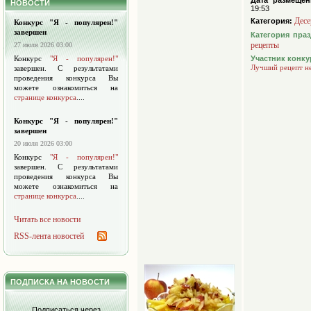
Дата размещен
НОВОСТИ
19:53
Десе
Категория:
Конкурс "Я - популярен!"
завершен
Категория пра
рецепты
27 июля 2026 03:00
Конкурс
"Я - популярен!"
Участник конку
Лучший рецепт н
завершен. С результатами
проведения конкурса Вы
можете ознакомиться на
странице конкурса
....
Конкурс "Я - популярен!"
завершен
20 июля 2026 03:00
Конкурс
"Я - популярен!"
завершен. С результатами
проведения конкурса Вы
можете ознакомиться на
странице конкурса
....
Читать все новости
RSS-лента новостей
ПОДПИСКА НА НОВОСТИ
Подписаться через