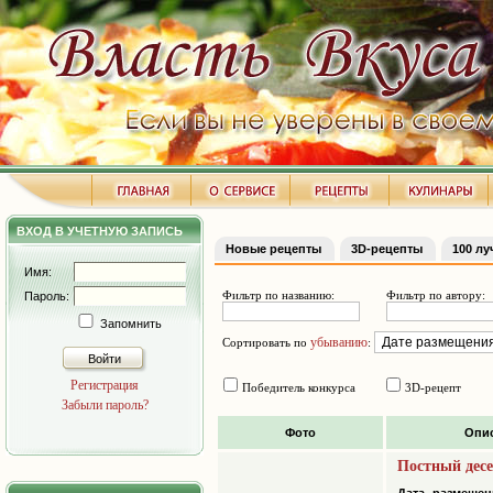
ВХОД В УЧЕТНУЮ ЗАПИСЬ
Новые рецепты
3D-рецепты
100 л
Имя:
Фильтр по названию:
Фильтр по автору:
Пароль:
Запомнить
убыванию
Сортировать по
:
Войти
Регистрация
Победитель конкурса
3D-рецепт
Забыли пароль?
Фото
Опи
Постный дес