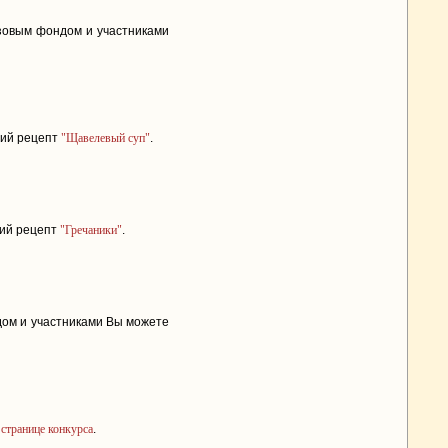
изовым фондом и участниками
ший рецепт
"Щавелевый суп"
.
ший рецепт
"Гречаники"
.
дом и участниками Вы можете
а
странице конкурса
.