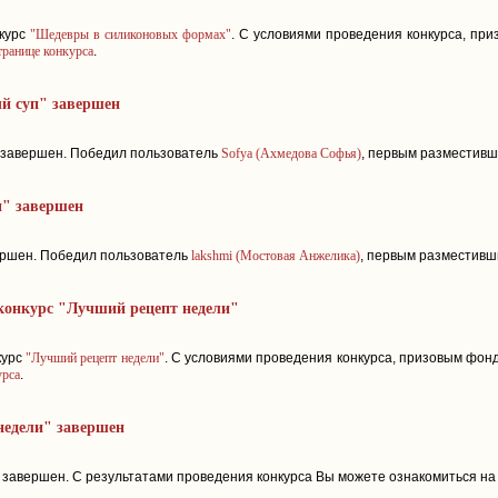
нкурс
"Шедевры в силиконовых формах"
. С условиями проведения конкурса, пр
транице конкурса
.
й суп" завершен
завершен. Победил пользователь
Sofya (Ахмедова Софья)
, первым разместив
" завершен
ршен. Победил пользователь
lakshmi (Мостовая Анжелика)
, первым разместив
конкурс "Лучший рецепт недели"
курс
"Лучший рецепт недели"
. С условиями проведения конкурса, призовым фон
урса
.
недели" завершен
завершен. С результатами проведения конкурса Вы можете ознакомиться н