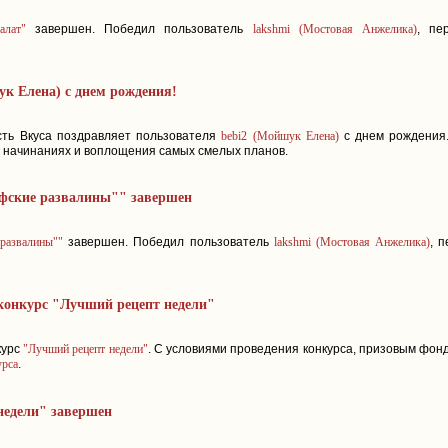
алат"
завершен. Победил пользователь
lakshmi (Мостовая Анжелика)
, пе
к Елена) с днем рождения!
сть Вкуса поздравляет пользователя
bebi2 (Мойшук Елена)
с днем рождения.
ех начинаниях и воплощения самых смелых планов.
фские развалины"" завершен
 развалины""
завершен. Победил пользователь
lakshmi (Мостовая Анжелика)
, 
конкурс "Лучший рецепт недели"
курс
"Лучший рецепт недели"
. С условиями проведения конкурса, призовым фон
урса
.
недели" завершен