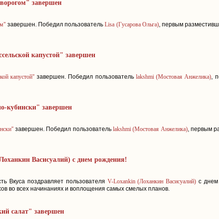
творогом" завершен
ом"
завершен. Победил пользователь
Lisa (Гусарова Ольга)
, первым разместив
ссельской капустой" завершен
кой капустой"
завершен. Победил пользователь
lakshmi (Мостовая Анжелика)
, 
о-кубински" завершен
нски"
завершен. Победил пользователь
lakshmi (Мостовая Анжелика)
, первым 
Лоханкин Васисуалий) с днем рождения!
ть Вкуса поздравляет пользователя
V-Loxankin (Лоханкин Васисуалий)
с днем
ехов во всех начинаниях и воплощения самых смелых планов.
ий салат" завершен