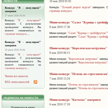
НОВОСТИ
10 мая 2010 01:01
"Лучший рецепт недели"
Конкурс
завершен. С
Конкурс "Я - популярен!"
странице конкурса
.
завершен
27 июля 2026 03:00
Конкурс
"Я - популярен!"
Мини-конкурс "Салат "Курица с грейпф
завершен. С результатами
8 мая 2010 17:38
проведения конкурса Вы
можете ознакомиться на
"Салат "Курица с грейпфрутом"
Мини-конкурс
странице конкурса
....
"Салат "Курица с грейп
разместивший рецепт
Конкурс "Я - популярен!"
завершен
Мини-конкурс "Королевская ватрушка"
20 июля 2026 03:00
8 мая 2010 00:15
Конкурс
"Я - популярен!"
завершен. С результатами
"Королевская ватрушка"
Мини-конкурс
заверш
проведения конкурса Вы
"Королевская ватрушка"
разместивший рецепт
можете ознакомиться на
странице конкурса
....
Мини-конкурс "Печень по-строгановски
Читать все новости
7 мая 2010 13:24
RSS-лента новостей
"Печень по-строгановски"
Мини-конкурс
завер
"Печень по-строгановски
разместивший рецепт
ПОДПИСКА НА НОВОСТИ
Мини-конкурс "Каттама" завершен
6 мая 2010 17:18
Подписаться через