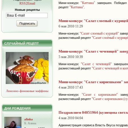
"Каттама"
Мини-конкурс
завершен. Победил
RSS2Email
"Каттама"
рецепт
.
Новые рецепты
Мини-конкурс "Салат слоеный с курице
Подписать
6 мая 2010 11:29
"Салат слоеный с курицей"
Мини-конкурс
завер
"Салат слоёный с курице
разместивший рецепт
СЛУЧАЙНЫЙ РЕЦЕПТ
Мини-конкурс "Салат с чечевицей" заве
5 мая 2010 10:39
"Салат с чечевицей"
Мини-конкурс
завершен
"Салат с чечевицей и ко
разместивший рецепт
Мини-конкурс "Салат с кириешками" з
4 мая 2010 17:43
Лимонно-финиковые маффины
"Салат с кириешками"
Мини-конкурс
завер
"Салат с кириешками (с
разместивший рецепт
ДНИ РОЖДЕНИЯ
Поздравляем 04051964 (кузнецова светла
4 мая 2010 04:04
alinka
Б. Алина
Администрация сервиса Власть Вкуса поздрав