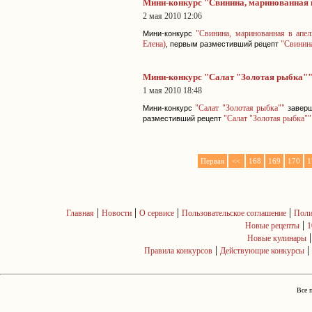
Мини-конкурс "Свинина, маринованная 
2 мая 2010 12:06
"Свинина, маринованная в апел
Мини-конкурс
Елена)
"Свинин
, первым разместивший рецепт
Мини-конкурс "Салат "Золотая рыбка""
1 мая 2010 18:48
"Салат "Золотая рыбка""
Мини-конкурс
заверш
"Салат "Золотая рыбка""
разместивший рецепт
Первая
<<
168
169
170
1
|
|
|
|
Главная
Новости
О сервисе
Пользовательское соглашение
Поли
|
Новые рецепты
1
Новые кулинары
|
|
Правила конкурсов
Действующие конкурсы
Все 