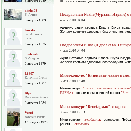
8 августа 1989
Желаем крепкого здоровья, благополучия, усп
alinka08
Поздравляем Narin (Мурадян Нарине) с 
Б. Алина
4 мая 2010 04:04
8 августа 1989
Администрация сервиса Власть Вкуса поздр
lenozka
Желаем крепкого здоровья, благополучия, усп
серебрякова
елена
8 августа 1975
Поздравляем Ellisa (Щербакова Эльвира
4 мая 2010 04:04
apolanski
А Андрей
Администрация сервиса Власть Вкуса поздр
Желаем крепкого здоровья, благополучия, усп
8 августа 1979
L1987
Мини-конкурс "Битки запеченные в смет
Крючина Елена
3 мая 2010 18:48
8 августа 1987
"Битки запеченные в сметане
Мини-конкурс
ЕЛЕНА)
"Битки
, первым разместивший рецепт
Alya
Весельева Алина
9 августа 1984
Мини-конкурс "Бешбармак" завершен
3 мая 2010 17:13
Vemsi
Юревич Елена
"Бешбармак"
Мини-конкурс
завершен. Побед
10 августа 1976
"Бешбармак"
рецепт
.