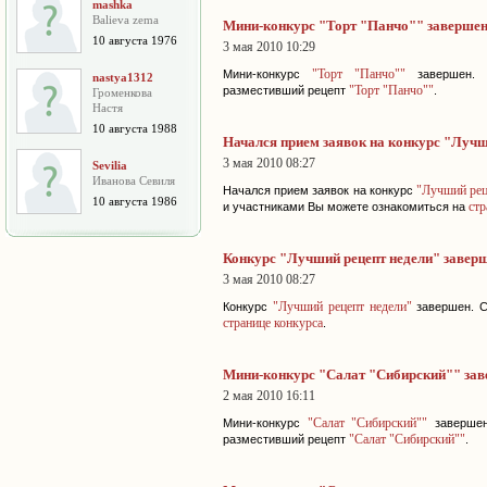
mashka
Balieva zema
Мини-конкурс "Торт "Панчо"" заверше
10 августа 1976
3 мая 2010 10:29
"Торт "Панчо""
Мини-конкурс
завершен. 
nastya1312
"Торт "Панчо""
разместивший рецепт
.
Громенкова
Настя
10 августа 1988
Начался прием заявок на конкурс "Лучш
3 мая 2010 08:27
Sevilia
Иванова Севиля
"Лучший рец
Начался прием заявок на конкурс
10 августа 1986
стр
и участниками Вы можете ознакомиться на
Конкурс "Лучший рецепт недели" завер
3 мая 2010 08:27
"Лучший рецепт недели"
Конкурс
завершен. С
странице конкурса
.
Мини-конкурс "Салат "Сибирский"" за
2 мая 2010 16:11
"Салат "Сибирский""
Мини-конкурс
завершен
"Салат "Сибирский""
разместивший рецепт
.