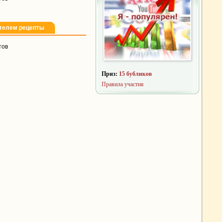
телем рецепты
тов
Приз:
15 бубликов
Правила участия