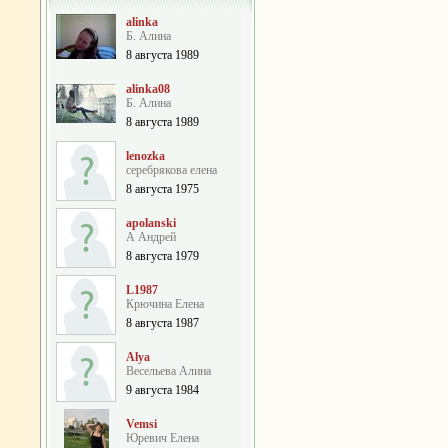
alinka
Б. Алина
8 августа 1989
alinka08
Б. Алина
8 августа 1989
lenozka
серебрякова елена
8 августа 1975
apolanski
А Андрей
8 августа 1979
L1987
Крючина Елена
8 августа 1987
Alya
Весельева Алина
9 августа 1984
Vemsi
Юревич Елена