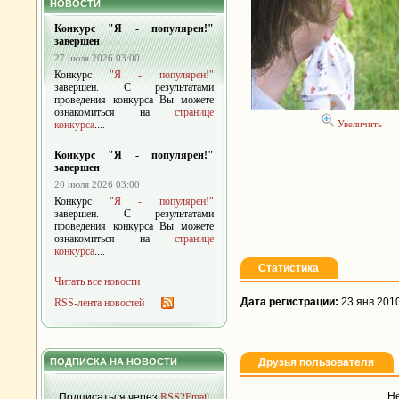
НОВОСТИ
Конкурс "Я - популярен!"
завершен
27 июля 2026 03:00
Конкурс
"Я - популярен!"
завершен. С результатами
проведения конкурса Вы можете
ознакомиться на
странице
конкурса
....
Увеличить
Конкурс "Я - популярен!"
завершен
20 июля 2026 03:00
Конкурс
"Я - популярен!"
завершен. С результатами
проведения конкурса Вы можете
ознакомиться на
странице
конкурса
....
Статистика
Читать все новости
Дата регистрации:
23 янв 201
RSS-лента новостей
ПОДПИСКА НА НОВОСТИ
Друзья пользователя
Не
Подписаться через
RSS2Email