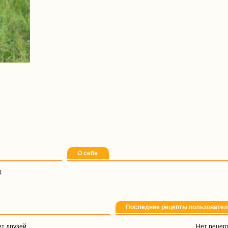
О себе
0
Последние рецепты пользовате
т друзей
Нет рецеп