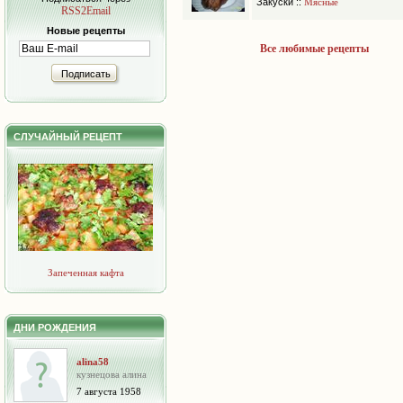
Закуски
::
Мясные
RSS2Email
Новые рецепты
Все любимые рецепты
Подписать
СЛУЧАЙНЫЙ РЕЦЕПТ
Запеченная кафта
ДНИ РОЖДЕНИЯ
alina58
кузнецова алина
7 августа 1958