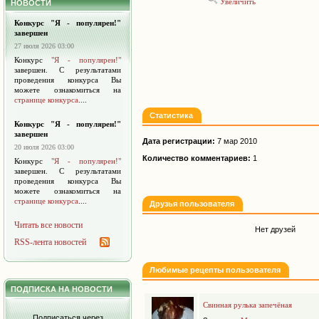
Увеличить
НОВОСТИ
Конкурс "Я - популярен!"
завершен
27 июля 2026 03:00
Конкурс
"Я - популярен!"
завершен. С результатами
проведения конкурса Вы
можете ознакомиться на
странице конкурса
....
Статистика
Конкурс "Я - популярен!"
завершен
Дата регистрации:
7 мар 2010
20 июля 2026 03:00
Количество комментариев:
1
Конкурс
"Я - популярен!"
завершен. С результатами
проведения конкурса Вы
можете ознакомиться на
странице конкурса
....
Друзья пользователя
Читать все новости
Нет друзей
RSS-лента новостей
Любимые рецепты пользователя
ПОДПИСКА НА НОВОСТИ
Свинная рулька запечёная
Подписаться через