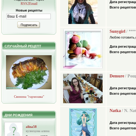
Дата регистрац
RSS2Email
Всего рецептов
Новые рецепты
Подписать
Sunygirl
/ **
Люблю готовить,
СЛУЧАЙНЫЙ РЕЦЕПТ
Дата регистрац
Всего рецептов
Demure
/ Ро
Дата регистрац
Всего рецептов
Свинина "гармошка"
Natka
/ N. Nat
ДНИ РОЖДЕНИЯ
Дата регистрац
alina58
Всего рецептов
кузнецова алина