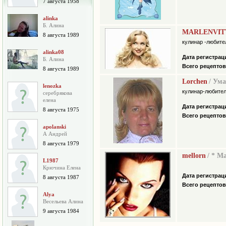
7 августа 1958
alinka
Б. Алина
MARLENVIT
8 августа 1989
кулинар -любите
alinka08
Дата регистрац
Б. Алина
Всего рецептов
8 августа 1989
Lorchen
/ Ум
lenozka
кулинар-любите
серебрякова
елена
Дата регистрац
8 августа 1975
Всего рецептов
apolanski
А Андрей
8 августа 1979
mellorn
/ * М
L1987
Крючина Елена
Дата регистрац
8 августа 1987
Всего рецептов
Alya
Весельева Алина
9 августа 1984