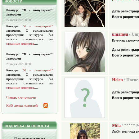
НОВОСТИ
Конкурс "Я - популярен!"
Дата регистрац
завершен
Всего рецептов
27 июля 2026 03:00
Конкурс
"Я - популярен!"
завершен. С результатами
umamsu
/ Um
проведения конкурса Вы
можете ознакомиться на
Кулинар самоуч
странице конкурса
....
Дата регистрац
Конкурс "Я - популярен!"
Всего рецептов
завершен
20 июля 2026 03:00
Конкурс
"Я - популярен!"
завершен. С результатами
проведения конкурса Вы
Helen
/ Поспе
можете ознакомиться на
странице конкурса
....
Дата регистрац
Читать все новости
Всего рецептов
RSS-лента новостей
Mila
/ ***** 
ПОДПИСКА НА НОВОСТИ
Любительница в
Подписаться через