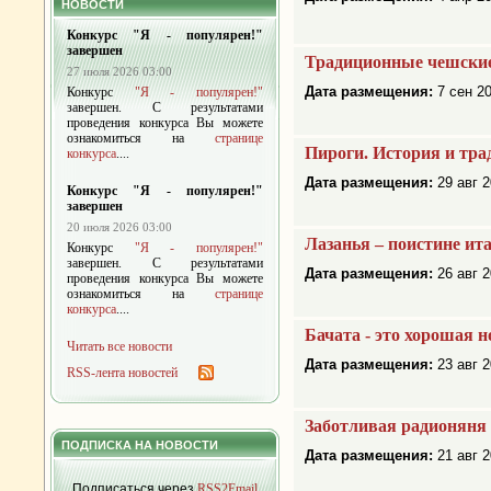
НОВОСТИ
Конкурс "Я - популярен!"
завершен
Традиционные чешски
27 июля 2026 03:00
Дата размещения:
7 сен 20
Конкурс
"Я - популярен!"
завершен. С результатами
проведения конкурса Вы можете
ознакомиться на
странице
Пироги. История и тра
конкурса
....
Дата размещения:
29 авг 2
Конкурс "Я - популярен!"
завершен
20 июля 2026 03:00
Лазанья – поистине ит
Конкурс
"Я - популярен!"
завершен. С результатами
Дата размещения:
26 авг 2
проведения конкурса Вы можете
ознакомиться на
странице
конкурса
....
Бачата - это хорошая н
Читать все новости
Дата размещения:
23 авг 2
RSS-лента новостей
Заботливая радионяня 
ПОДПИСКА НА НОВОСТИ
Дата размещения:
21 авг 2
Подписаться через
RSS2Email