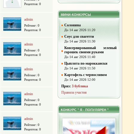
Рецептов: 0
МИНИ-КОНКУРСЫ
admin
Солонина
Рейтинг: 0
Рецептов: 0
До 14 авг 2026 11:20
Соус для спагетти
До 14 авг 2026 11:30
admin
Консервированный зеленый
Рейтинг: 0
горошек своими руками
Рецептов: 0
До 14 авг 2026 11:40
Цыплята по-мароккански
До 14 авг 2026 11:50
admin
Картофель с черносливом
Рейтинг: 0
Рецептов: 0
До 14 авг 2026 12:00
Приз:
3 бублика
Правила участия
admin
Рейтинг: 0
Рецептов: 0
КОНКУРС " Я - ПОПУЛЯРЕН "
admin
Рейтинг: 0
Рецептов: 0