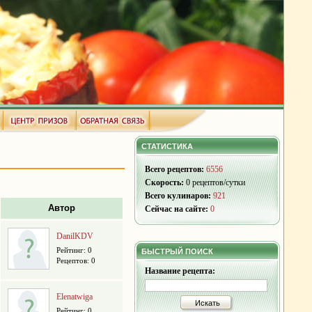
СТАТИСТИКА
Всего рецептов:
6556
Скорость:
0 рецептов/сутки
Всего кулинаров:
921
Автор
Сейчас на сайте:
0
DanilKDV
Рейтинг: 0
БЫСТРЫЙ ПОИСК
Рецептов: 0
Название рецепта:
Elenatwiga
Искать
Рейтинг: 0