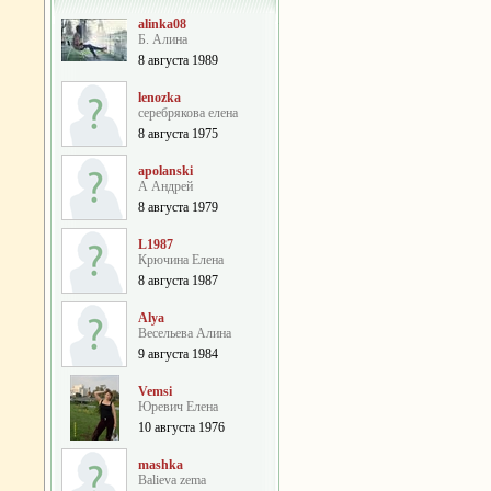
alinka08
Б. Алина
8 августа 1989
lenozka
серебрякова елена
8 августа 1975
apolanski
А Андрей
8 августа 1979
L1987
Крючина Елена
8 августа 1987
Alya
Весельева Алина
9 августа 1984
Vemsi
Юревич Елена
10 августа 1976
mashka
Balieva zema