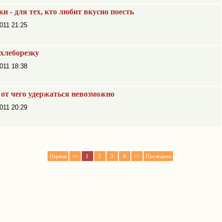
и - для тех, кто любит вкусно поесть
011 21:25
хлеборезку
011 18:38
 от чего удержаться невозможно
011 20:29
Первая
<<
1
2
3
4
>>
Последняя