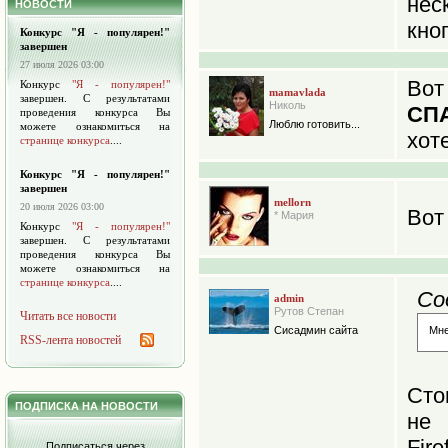
не
НОВОСТИ
кноп
Конкурс "Я - популярен!"
завершен
27 июля 2026 03:00
Вот
Конкурс
"Я - популярен!"
mamavlada
завершен. С результатами
Николь
СП
проведения конкурса Вы
Люблю готовить...
можете ознакомиться на
хот
странице конкурса
....
Конкурс "Я - популярен!"
завершен
mellorn
20 июля 2026 03:00
Вот 
* Мария
Конкурс
"Я - популярен!"
завершен. С результатами
проведения конкурса Вы
можете ознакомиться на
странице конкурса
....
Со
admin
Рутов Степан
Читать все новости
Сисадмин сайта
Мне
RSS-лента новостей
Сто
ПОДПИСКА НА НОВОСТИ
не 
Fire
Подписаться через