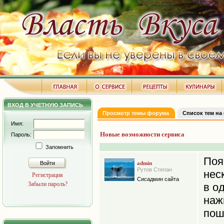
ВХОД В УЧЕТНУЮ ЗАПИСЬ
Просмотр темы форума
Список тем на
Имя:
Новые возможности сервиса
Пароль:
Запомнить
Поя
Войти
admin
Рутов Степан
нес
Регистрация
Сисадмин сайта
Забыли пароль?
в о
на
пош