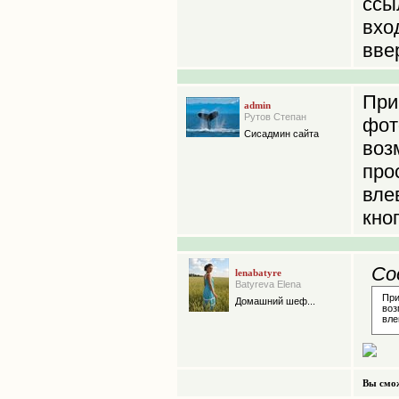
сс
вхо
вве
Пр
admin
Рутов Степан
фот
Сисадмин сайта
воз
про
вле
кно
Со
lenabatyre
Batyreva Elena
Пр
Домашний шеф...
воз
вле
Вы смож