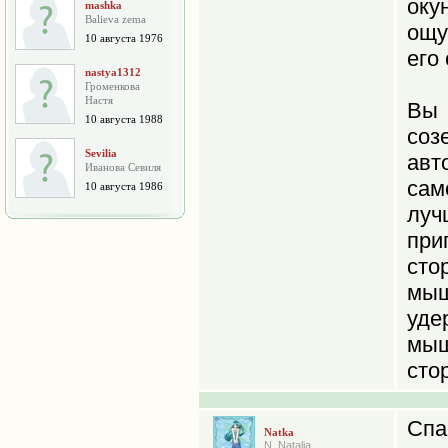
оку
mashka
Balieva zema
ощу
10 августа 1976
его
nastya1312
Громенкова
Настя
Вы
10 августа 1988
со
Sevilia
ав
Иванова Севиля
сам
10 августа 1986
лу
при
ст
мы
уде
мыш
сто
Сп
Natka
N. Natalia