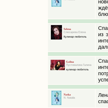
нов
ждё
блюд
Спа
Selena
Слюсарева Елена
из 
Кулинар-любитель
инт
дал
Спа
Galina
Пустовалова Галина
инт
кулинар-любитель
пот
усп
Лен
Natka
N. Natalia
спа