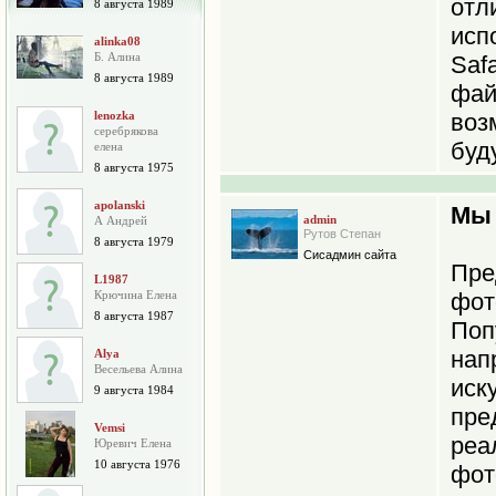
от
8 августа 1989
исп
alinka08
Б. Алина
Saf
8 августа 1989
фай
lenozka
во
серебрякова
буд
елена
8 августа 1975
apolanski
Мы 
admin
А Андрей
Рутов Степан
8 августа 1979
Сисадмин сайта
Пре
L1987
Крючина Елена
фот
8 августа 1987
По
нап
Alya
Весельева Алина
иск
9 августа 1984
пре
Vemsi
реа
Юревич Елена
10 августа 1976
фо