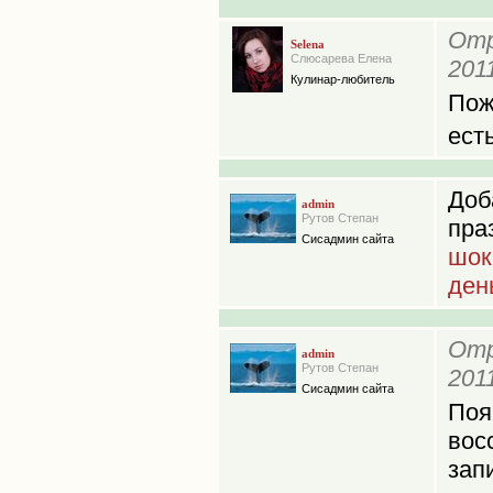
Отр
Selena
Слюсарева Елена
201
Кулинар-любитель
Пож
ест
Доб
admin
Рутов Степан
пр
Сисадмин сайта
шок
ден
Отр
admin
Рутов Степан
201
Сисадмин сайта
По
вос
зап