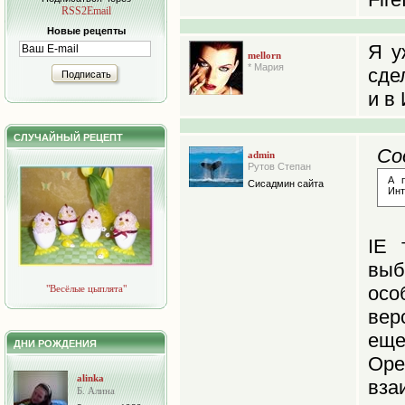
RSS2Email
Новые рецепты
Я у
mellorn
* Мария
сде
Подписать
и в
СЛУЧАЙНЫЙ РЕЦЕПТ
Со
admin
Рутов Степан
А 
Сисадмин сайта
Инт
IE 
выб
осо
"Весёлые цыплята"
вер
еще
ДНИ РОЖДЕНИЯ
Op
alinka
вза
Б. Алина