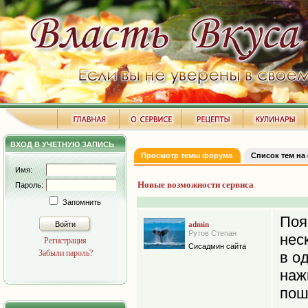
ВХОД В УЧЕТНУЮ ЗАПИСЬ
Просмотр темы форума
Список тем на
Имя:
Новые возможности сервиса
Пароль:
Запомнить
Поя
Войти
admin
Рутов Степан
нес
Регистрация
Сисадмин сайта
Забыли пароль?
в о
на
пош