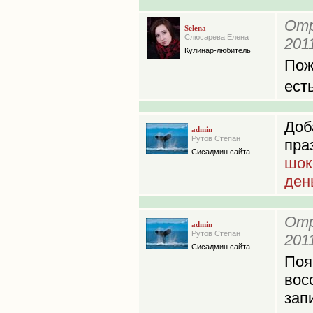
Отр
Selena
Слюсарева Елена
201
Кулинар-любитель
Пож
ест
Доб
admin
Рутов Степан
пр
Сисадмин сайта
шок
ден
Отр
admin
Рутов Степан
201
Сисадмин сайта
По
вос
зап