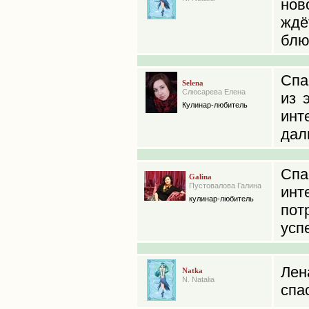
нов
ждё
блюд
Спа
Selena
Слюсарева Елена
из 
Кулинар-любитель
инт
дал
Спа
Galina
Пустовалова Галина
инт
кулинар-любитель
пот
усп
Лен
Natka
N. Natalia
спа