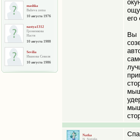
оку
mashka
ощу
Balieva zema
10 августа 1976
его
nastya1312
Громенкова
Вы
Настя
со
10 августа 1988
ав
Sevilia
Иванова Севиля
сам
10 августа 1986
лу
при
ст
мы
уде
мыш
сто
Сп
Natka
N. Natalia