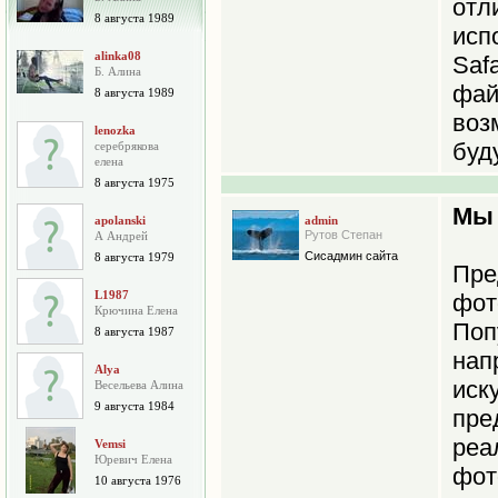
от
8 августа 1989
исп
alinka08
Saf
Б. Алина
фай
8 августа 1989
во
lenozka
буд
серебрякова
елена
8 августа 1975
Мы 
apolanski
admin
Рутов Степан
А Андрей
Сисадмин сайта
8 августа 1979
Пре
L1987
фот
Крючина Елена
По
8 августа 1987
нап
Alya
иск
Весельева Алина
9 августа 1984
пре
реа
Vemsi
Юревич Елена
фо
10 августа 1976