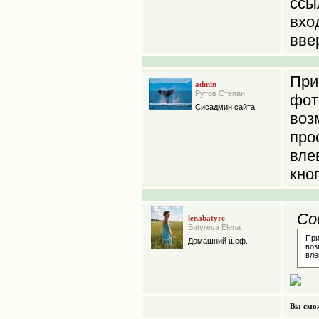
сс
вхо
вве
Пр
admin
Рутов Степан
фот
Сисадмин сайта
воз
про
вле
кно
Со
lenabatyre
Batyreva Elena
Пр
Домашний шеф...
воз
вле
Вы смож