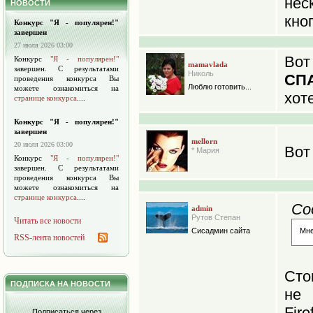
не
НОВОСТИ
кноп
Конкурс "Я - популярен!"
завершен
27 июля 2026 03:00
Вот
Конкурс
"Я - популярен!"
mamavlada
завершен. С результатами
Николь
СП
проведения конкурса Вы
Люблю готовить...
можете ознакомиться на
хот
странице конкурса
....
Конкурс "Я - популярен!"
завершен
mellorn
20 июля 2026 03:00
Вот 
* Мария
Конкурс
"Я - популярен!"
завершен. С результатами
проведения конкурса Вы
можете ознакомиться на
странице конкурса
....
Со
admin
Рутов Степан
Читать все новости
Сисадмин сайта
Мне
RSS-лента новостей
Сто
ПОДПИСКА НА НОВОСТИ
не 
Fire
Подписаться через