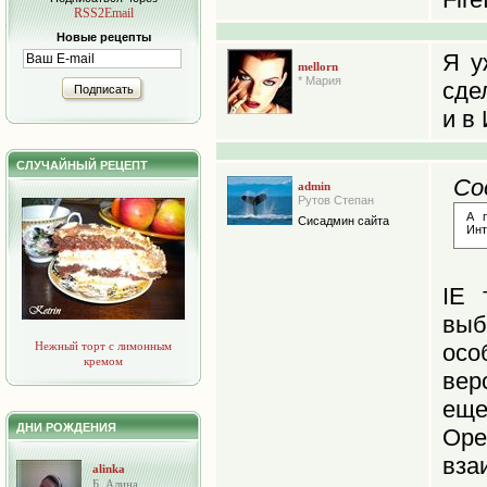
RSS2Email
Новые рецепты
Я у
mellorn
* Мария
сде
Подписать
и в
СЛУЧАЙНЫЙ РЕЦЕПТ
Со
admin
Рутов Степан
А 
Сисадмин сайта
Инт
IE 
выб
Нежный торт с лимонным
осо
кремом
вер
еще
ДНИ РОЖДЕНИЯ
Op
вза
alinka
Б. Алина