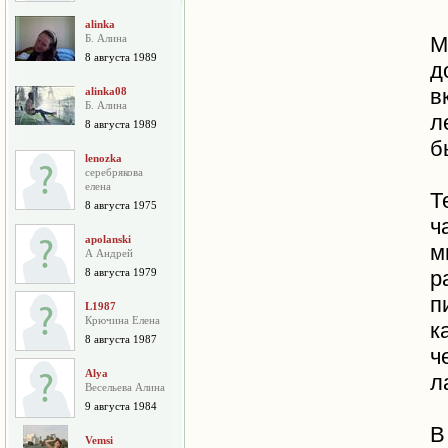
alinka
Б. Алина
М
8 августа 1989
д
в
alinka08
Б. Алина
л
8 августа 1989
б
lenozka
серебрякова
елена
Т
8 августа 1975
ч
apolanski
м
А Андрей
8 августа 1979
р
п
L1987
Крючина Елена
к
8 августа 1987
ч
Alya
л
Весельева Алина
9 августа 1984
В
Vemsi