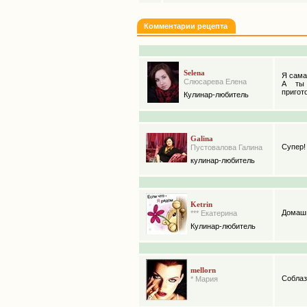
Комментарии рецепта
Selena
Я сама
Слюсарева Елена
А ты 
пригото
Кулинар-любитель
Galina
Супер! 
Пустовалова Галина
кулинар-любитель
Ketrin
Домашн
*** Екатерина
Кулинар-любитель
mellorn
Соблаз
* Мария