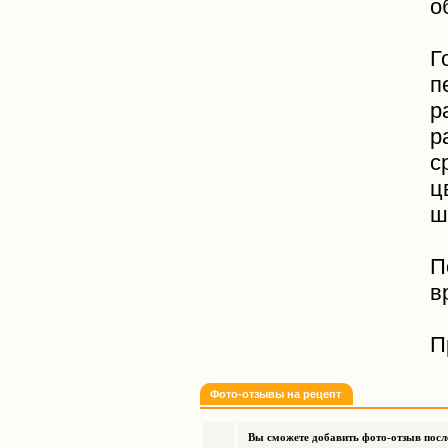
о
Г
п
р
р
с
ц
ш
П
в
П
Фото-отзывы на рецепт
Вы сможете добавить фото-отзыв после