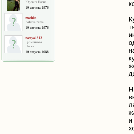
Юревич Елена
к
10 августа 1976
К
mashka
Balieva zema
т
10 августа 1976
и
nastya1312
о
Громенкова
Настя
н
10 августа 1988
к
д
Н
в
л
ж
и
х