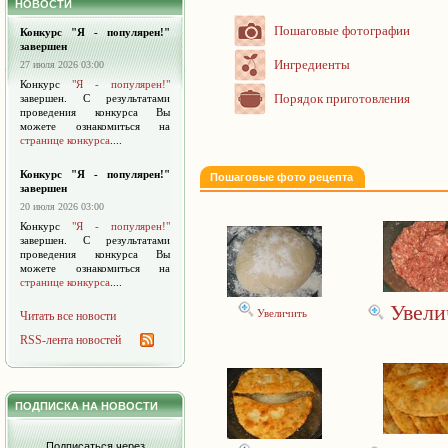
НОВОСТИ
Пошаговые фотографии
Конкурс "Я - популярен!"
завершен
Ингредиенты
27 июля 2026 03:00
Конкурс
"Я - популярен!"
Порядок приготовления
завершен. С результатами
проведения конкурса Вы
можете ознакомиться на
странице конкурса
....
Конкурс "Я - популярен!"
Пошаговые фото рецепта
завершен
20 июля 2026 03:00
Конкурс
"Я - популярен!"
завершен. С результатами
проведения конкурса Вы
можете ознакомиться на
странице конкурса
....
Увели
Увеличить
Читать все новости
RSS-лента новостей
ПОДПИСКА НА НОВОСТИ
Подписаться через