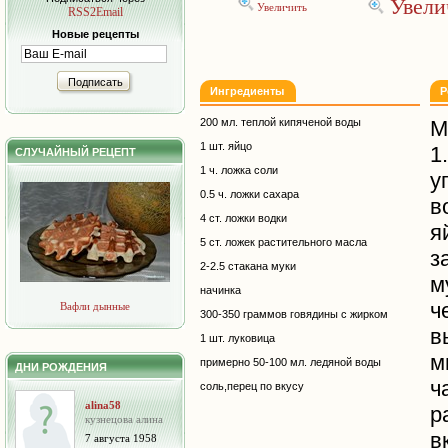
Увели
Увеличить
RSS2Email
Новые рецепты
Подписать
Ингредиенты
Р
200 мл. теплой кипяченой воды
М
1 шт. яйцо
1
СЛУЧАЙНЫЙ РЕЦЕПТ
1 ч. ложка соли
у
0.5 ч. ложки сахара
в
4 ст. ложки водки
я
5 ст. ложек растительного масла
з
2-2.5 стакана муки
м
начинка
ч
Вафли дынные
300-350 граммов говядины с жирком
в
1 шт. луковица
м
примерно 50-100 мл. ледяной воды
ДНИ РОЖДЕНИЯ
ч
соль,перец по вкусу
alina58
р
кузнецова алина
в
7 августа 1958