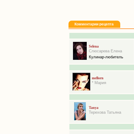
Комментарии рецепта
Selena
Слюсарева Елена
Кулинар-любитель
mellorn
* Мария
Tanya
Терехова Татьяна