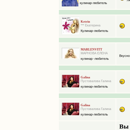
Л
кулинар-любитель
Ketrin
*** Екатерина
Кулинар-любитель
MARLENVITT
МАРНОВА ЕЛЕНА
Вкусно
кулинар -любитель
Galina
Пустовалова Галина
кулинар-любитель
Galina
Пустовалова Галина
кулинар-любитель
Вы 