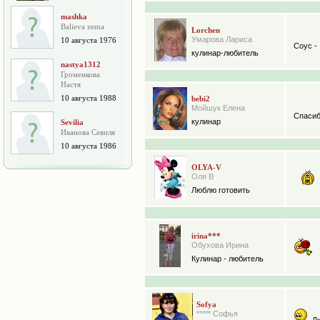
mashka
Balieva zema
Lorchen
Умарова Лариса
10 августа 1976
Соус -
кулинар-любитель
nastya1312
Громенкова
Настя
10 августа 1988
bebi2
Мойшук Елена
Спасиб
кулинар
Sevilia
Иванова Севиля
10 августа 1986
OLYA-V
Оля В
Люблю готовить
irina***
Обухова Ирина
Кулинар - любитель
Sofya
***** Софья