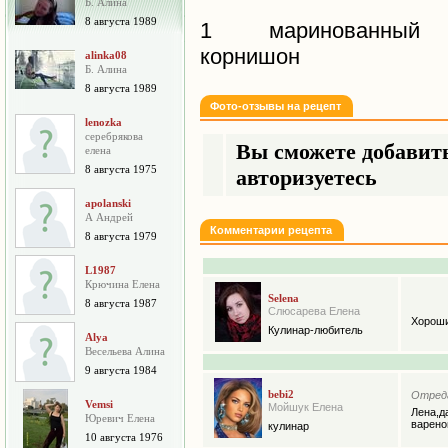
Б. Алина
8 августа 1989
1 маринованный
корнишон
alinka08
Б. Алина
8 августа 1989
Фото-отзывы на рецепт
lenozka
серебрякова
Вы сможете добавить
елена
8 августа 1975
авторизуетесь
apolanski
А Андрей
Комментарии рецепта
8 августа 1979
L1987
Крючина Елена
Selena
8 августа 1987
Слюсарева Елена
Хороши
Кулинар-любитель
Alya
Весельева Алина
9 августа 1984
bebi2
Отреда
Vemsi
Мойшук Елена
Лена,д
Юревич Елена
варено
кулинар
10 августа 1976