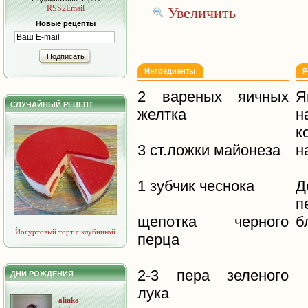
RSS2Email
Увеличить
Новые рецепты
Подписать
Ингредиенты
Р
2 вареных яичных
Я
СЛУЧАЙНЫЙ РЕЦЕПТ
желтка
н
к
3 ст.ложки майонеза
н
1 зубчик чеснока
Д
п
щепотка черного
б
Йогуртовый торт с клубникой
перца
2-3 пера зеленого
ДНИ РОЖДЕНИЯ
лука
alinka