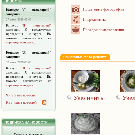
НОВОСТИ
Пошаговые фотографии
Конкурс "Я - популярен!"
завершен
Ингредиенты
27 июля 2026 03:00
Конкурс
"Я - популярен!"
Порядок приготовления
завершен. С результатами
проведения конкурса Вы
можете ознакомиться на
странице конкурса
....
Конкурс "Я - популярен!"
завершен
Пошаговые фото рецепта
20 июля 2026 03:00
Конкурс
"Я - популярен!"
завершен. С результатами
проведения конкурса Вы
можете ознакомиться на
странице конкурса
....
Читать все новости
Увеличить
Уве
RSS-лента новостей
ПОДПИСКА НА НОВОСТИ
Подписаться через