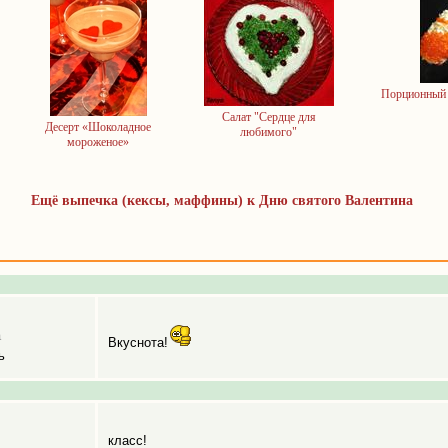
Порционный 
Салат "Сердце для
Десерт «Шоколадное
любимого"
мороженое»
Ещё выпечка (кексы, маффины) к Дню святого Валентина
а
Вкуснота!
ь
класс!