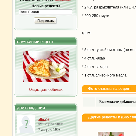
Новые рецепты
* 2 ч.л. разрыхлителя (или 1 ч
* 200-250 г муки
Подписать
крем:
СЛУЧАЙНЫЙ РЕЦЕПТ
* 5 ст.л. густой сметаны (не м
* 4 ст.л. какао
* 4 ст.л. сахара
* 1 ст.л. сливочного масла
Фото-отзывы на рецепт
Оладьи для любимых
Вы сможете добавить ф
ДНИ РОЖДЕНИЯ
Другие рецепты к Дню св
alina58
кузнецова алина
7 августа 1958