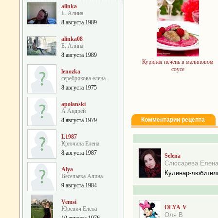
alinka
Б. Алина
8 августа 1989
alinka08
Б. Алина
8 августа 1989
Куриная печень в малиновом
соусе
lenozka
серебрякова елена
8 августа 1975
apolanski
А Андрей
Комментарии рецепта
8 августа 1979
L1987
Крючина Елена
8 августа 1987
Selena
Слюсарева Елен
Alya
Кулинар-любител
Весельева Алина
9 августа 1984
Vemsi
OLYA-V
Юревич Елена
Оля В