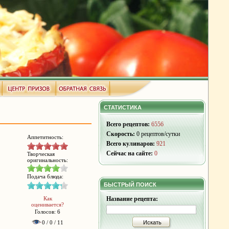
СТАТИСТИКА
Всего рецептов:
6556
Скорость:
0 рецептов/сутки
Аппетитность:
Всего кулинаров:
921
Сейчас на сайте:
0
Творческая
оригинальность:
Подача блюда:
БЫСТРЫЙ ПОИСК
Как
Название рецепта:
оценивается?
Голосов: 6
0 / 0 / 11
Искать