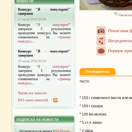
НОВОСТИ
Конкурс "Я - популярен!"
завершен
Увеличит
27 июля 2026 03:00
Конкурс
"Я - популярен!"
завершен. С результатами
Пошаговые ф
проведения конкурса Вы можете
ознакомиться на
странице
Ингредиенты
конкурса
....
Порядок при
Конкурс "Я - популярен!"
завершен
20 июля 2026 03:00
Конкурс
"Я - популярен!"
завершен. С результатами
Ингредиенты
проведения конкурса Вы можете
ознакомиться на
странице
тесто:
конкурса
....
Читать все новости
* 150 г сливочного масла или 
RSS-лента новостей
* 150 г сахара
* 100 мл молока
ПОДПИСКА НА НОВОСТИ
* 5 ст.л. какао
* 2 яйца
Подписаться через
RSS2Email