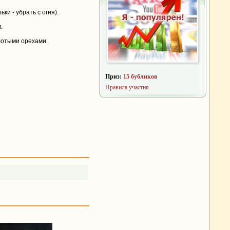
ки - убрать с огня).
.
лотыми орехами.
Приз:
15 бубликов
Правила участия