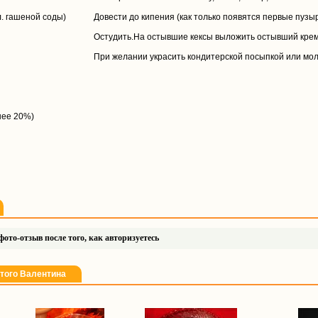
.л. гашеной соды)
Довести до кипения (как только появятся первые пузырь
Остудить.На остывшие кексы выложить остывший крем
При желании украсить кондитерской посыпкой или мо
енее 20%)
ото-отзыв после того, как авторизуетесь
ятого Валентина