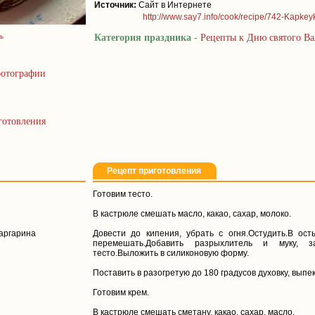
Источник:
Сайт в Интернете
http://www.say7.info/cook/recipe/742-Kapkeyk
ь
Категория праздника -
Рецепты к Дню святого В
отографии
готовления
Рецепт приготовления
Готовим тесто.
В кастрюле смешать масло, какао, сахар, молоко.
маргарина
Довести до кипения, убрать с огня.Остудить.В ос
перемешать.Добавить разрыхлитель и муку, 
тесто.Выложить в силиконовую форму.
Поставить в разогретую до 180 градусов духовку, выпек
Готовим крем.
В кастрюле смешать сметану, какао, сахар, масло.