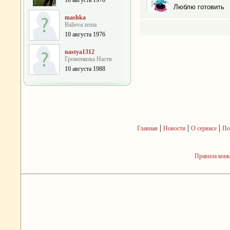
10 августа 1976
Люблю готовить
mashka
Balieva zema
10 августа 1976
nastya1312
Громенкова Настя
10 августа 1988
|
|
|
Главная
Новости
О сервисе
По
Правила кон