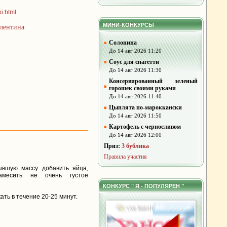
i.html
МИНИ-КОНКУРСЫ
алентина
Солонина
До 14 авг 2026 11:20
Соус для спагетти
До 14 авг 2026 11:30
Консервированный зеленый
горошек своими руками
До 14 авг 2026 11:40
Цыплята по-мароккански
До 14 авг 2026 11:50
Картофель с черносливом
До 14 авг 2026 12:00
Приз:
3 бублика
Правила участия
тывшую массу добавить яйца,
замесить не очень густое
КОНКУРС " Я - ПОПУЛЯРЕН "
ать в течение 20-25 минут.