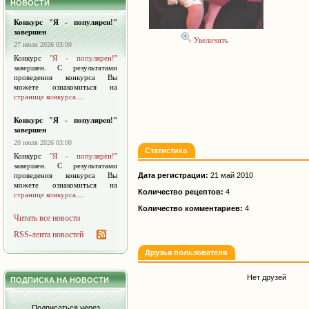
НОВОСТИ
Конкурс "Я - популярен!"
завершен
Увеличить
27 июля 2026 03:00
Конкурс
"Я - популярен!"
завершен. С результатами
проведения конкурса Вы
можете ознакомиться на
странице конкурса
....
Конкурс "Я - популярен!"
завершен
20 июля 2026 03:00
Статистика
Конкурс
"Я - популярен!"
завершен. С результатами
проведения конкурса Вы
Дата регистрации:
21 май 2010
можете ознакомиться на
Количество рецептов:
4
странице конкурса
....
Количество комментариев:
4
Читать все новости
RSS-лента новостей
Друзья пользователя
Нет друзей
ПОДПИСКА НА НОВОСТИ
Подписаться через