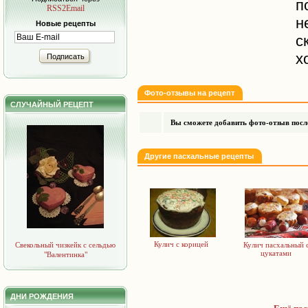
п
RSS2Email
н
Новые рецепты
с
х
Подписать
Фото-отзывы на рецепт
СЛУЧАЙНЫЙ РЕЦЕПТ
Вы сможете добавить фото-отзыв после
Другие пасхальные рецепты
Кулич с корицей
Свекольный чизкейк с сельдью
Кулич пасхальный 
цукатами
"Валентинка"
ДНИ РОЖДЕНИЯ