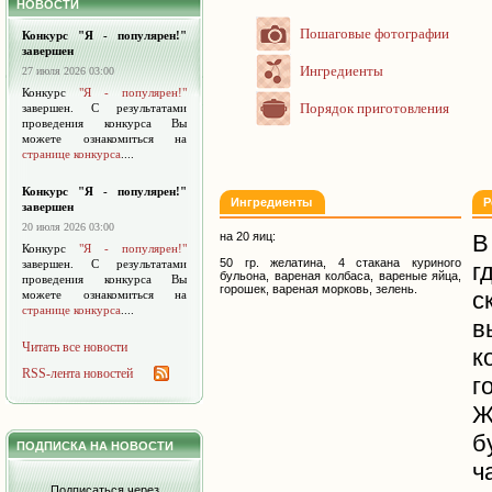
НОВОСТИ
Пошаговые фотографии
Конкурс "Я - популярен!"
завершен
Ингредиенты
27 июля 2026 03:00
Конкурс
"Я - популярен!"
Порядок приготовления
завершен. С результатами
проведения конкурса Вы
можете ознакомиться на
странице конкурса
....
Конкурс "Я - популярен!"
Ингредиенты
Р
завершен
20 июля 2026 03:00
на 20 яиц:
В
Конкурс
"Я - популярен!"
50 гр. желатина, 4 стакана куриного
завершен. С результатами
г
бульона, вареная колбаса, вареные яйца,
проведения конкурса Вы
горошек, вареная морковь, зелень.
с
можете ознакомиться на
странице конкурса
....
в
Читать все новости
к
RSS-лента новостей
г
Ж
б
ПОДПИСКА НА НОВОСТИ
ч
Подписаться через