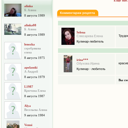
Ещё пас
alinka
Б. Алина
Комментарии рецепта
8 августа 1989
alinka08
Б. Алина
Selena
8 августа 1989
Трудое
Слюсарева Елена
Кулинар-любитель
lenozka
серебрякова
елена
8 августа 1975
irina***
красив
Обухова Ирина
apolanski
Кулинар - любитель
А Андрей
8 августа 1979
Вы см
L1987
Крючина Елена
8 августа 1987
Alya
Весельева Алина
9 августа 1984
Vemsi