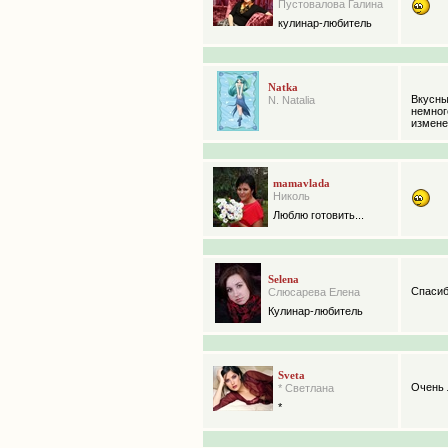
Пустовалова Галина
кулинар-любитель
Natka
Вкусны
N. Natalia
немног
измене
mamavlada
Николь
Люблю готовить...
Selena
Спасиб
Слюсарева Елена
Кулинар-любитель
Sveta
Очень 
* Светлана
*