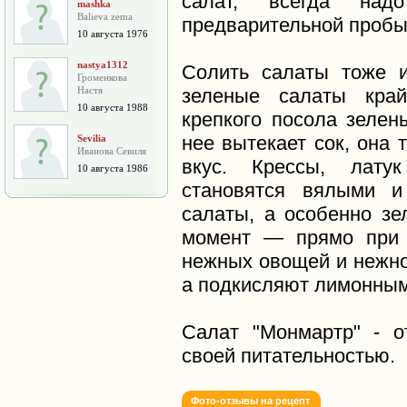
салат, всегда на
mashka
Balieva zema
предварительной пробы
10 августа 1976
nastya1312
Солить салаты тоже и
Громенкова
Настя
зеленые салаты край
10 августа 1988
крепкого посола зелен
нее вытекает сок, она 
Sevilia
Иванова Севиля
вкус. Крессы, латук
10 августа 1986
становятся вялыми и
салаты, а особенно зе
момент — прямо при 
нежных овощей и нежно
а подкисляют лимонным 
Салат "Монмартр" - о
своей питательностью.
Фото-отзывы на рецепт