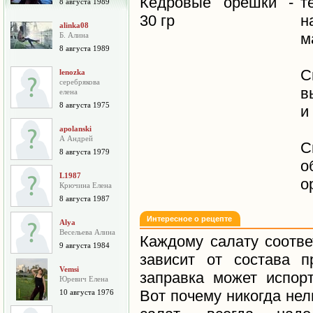
Кедровые орешки -
т
8 августа 1989
30 гр
н
alinka08
м
Б. Алина
8 августа 1989
С
lenozka
серебрякова
в
елена
8 августа 1975
и
apolanski
А Андрей
С
8 августа 1979
о
L1987
о
Крючина Елена
8 августа 1987
Интересное о рецепте
Alya
Весельева Алина
Каждому салату соотве
9 августа 1984
зависит от состава п
Vemsi
заправка может испор
Юревич Елена
Вот почему никогда нел
10 августа 1976