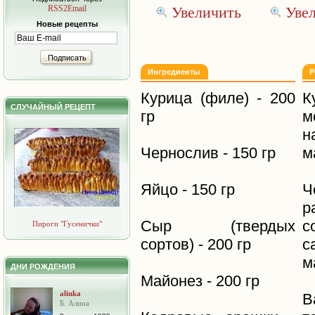
RSS2Email
Увеличить
Уве
Новые рецепты
Подписать
Ингредиенты
Р
Курица (филе) - 200
К
СЛУЧАЙНЫЙ РЕЦЕПТ
гр
м
н
Чернослив - 150 гр
м
Яйцо - 150 гр
Ч
р
Сыр (твердых
с
Пироги "Гусенички"
сортов) - 200 гр
с
м
ДНИ РОЖДЕНИЯ
Майонез - 200 гр
alinka
В
Б. Алина