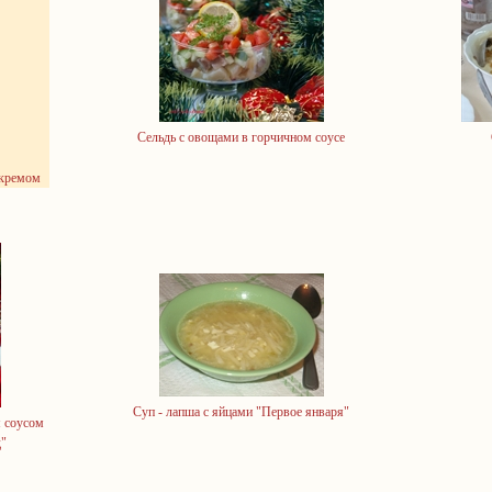
Сельдь с овощами в горчичном соусе
 кремом
Суп - лапша с яйцами "Первое января"
 соусом
"