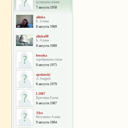
кузнецова алина
7 августа 1958
alinka
Б. Алина
8 августа 1989
alinka08
Б. Алина
8 августа 1989
lenozka
серебрякова елена
8 августа 1975
apolanski
А Андрей
8 августа 1979
L1987
Крючина Елена
8 августа 1987
Alya
Весельева Алина
9 августа 1984