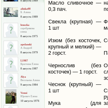
8 августа 1989
Масло сливочное —
н
0,3 пач.
п
alinka08
Б. Алина
8 августа 1989
Свекла (крупная) —
Ф
lenozka
1 шт
м
серебрякова
елена
8 августа 1975
Изюм (без косточек,
С
apolanski
крупный и мелкий) —
А Андрей
2 горст.
П
8 августа 1979
L1987
Крючина Елена
Чернослив (без
О
8 августа 1987
косточек) — 1 горст.
с
з
Alya
Весельева Алина
Чеснок (крупный) —
9 августа 1984
1 шт
С
Vemsi
р
Юревич Елена
10 августа 1976
Мука (для
з