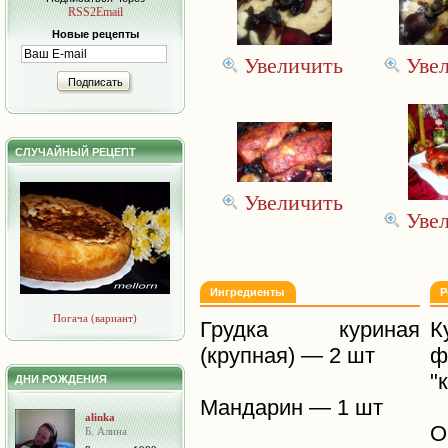
RSS2Email
Новые рецепты
Увеличить
Уве
Подписать
СЛУЧАЙНЫЙ РЕЦЕПТ
Увеличить
Уве
Ингредиенты
Р
Погача (вариант)
Грудка куриная
К
(крупная) — 2 шт
ф
"
ДНИ РОЖДЕНИЯ
Мандарин — 1 шт
alinka
О
Б. Алина