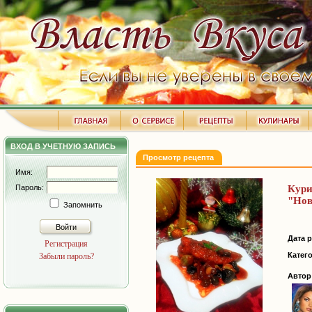
ВХОД В УЧЕТНУЮ ЗАПИСЬ
Просмотр рецепта
Имя:
Пароль:
Кури
"Нов
Запомнить
Войти
Дата 
Регистрация
Катег
Забыли пароль?
Автор