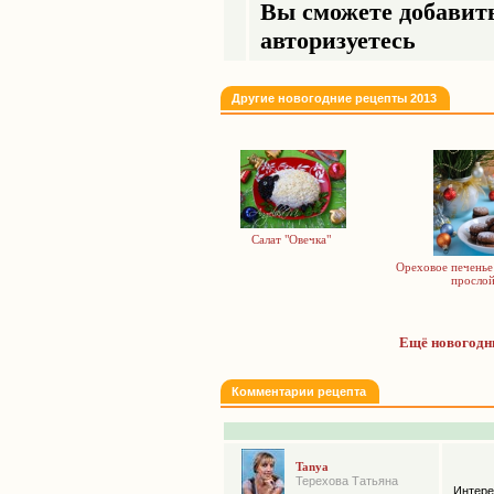
Вы сможете добавить
авторизуетесь
Другие новогодние рецепты 2013
Салат "Овечка"
Ореховое печенье
просло
Ещё новогодни
Комментарии рецепта
Tanya
Терехова Татьяна
Интере