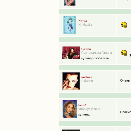
Natka
N. Natalia
Galina
Пустовалова Галина
П
кулинар-любитель
mellorn
Очень 
* Мария
bebi2
Мойшук Елена
Спасиб
кулинар