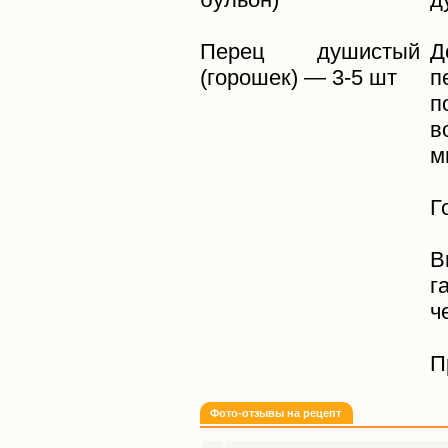
Перец душистый
(горошек) — 3-5 шт
п
п
в
м
Г
В
г
ч
П
Фото-отзывы на рецепт