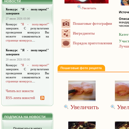
НОВОСТИ
Увеличить
Конкурс "Я - популярен!"
Источ
завершен
27 июля 2026 03:00
Описа
манда
Пошаговые фотографии
Конкурс
"Я - популярен!"
чеснок
завершен. С результатами
проведения конкурса Вы
Ингредиенты
Катег
можете ознакомиться на
странице конкурса
....
Участ
Порядок приготовления
Лучши
Конкурс "Я - популярен!"
завершен
20 июля 2026 03:00
Конкурс
"Я - популярен!"
Пошаговые фото рецепта
завершен. С результатами
проведения конкурса Вы
можете ознакомиться на
странице конкурса
....
Читать все новости
RSS-лента новостей
Увеличить
Уве
ПОДПИСКА НА НОВОСТИ
Подписаться через