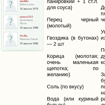
панировкии + 1 ст.л.
mashka
Balieva zema
для соуса)
Д
10 августа 1976
п
nastya1312
Перец чeрный
ч
Громенкова
Настя
(молотый)
10 августа 1988
У
Sevilia
Гвоздика (в бутонах)
и
Иванова Севиля
— 2 шт
10 августа 1986
П
Корица (молотая;
д
очень маленькая
к
щепотка; по
желанию)
З
б
Соль (по вкусу)
п
н
Вода (или куриный
р
бульон)
д