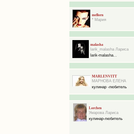
mellorn
* Мария
malasha
larik_malasha Лариса
larik-malasha...
MARLENVITT
МАРНОВА ЕЛЕНА
кулинар -любитель
Lorchen
Умарова Лариса
кулинар-любитель