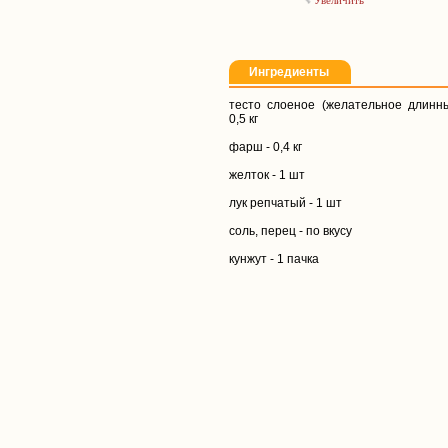
Увеличить
Ингредиенты
тесто слоеное (желательное длинн
0,5 кг
фарш - 0,4 кг
желток - 1 шт
лук репчатый - 1 шт
соль, перец - по вкусу
кунжут - 1 пачка