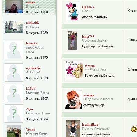
alinka
Б. Алина
OLYA-V
Как н
Оля В
8 августа 1989
Люблю готовить
alinka08
Б. Алина
8 августа 1989
irina***
Спаси
Обухова Ирина
lenozka
Кулинар - любитель
серебрякова
елена
8 августа 1975
Ketrin
apolanski
Очень
*** Екатерина
А Андрей
Кулинар-любитель
8 августа 1979
L1987
Крючина Елена
swisska
8 августа 1987
красо
Педалькина Фрося
фотокулинар
Alya
Весельева Алина
9 августа 1984
lyudmilkay
Просто Людмила
Vemsi
Юревич Елена
кулинар-любитель