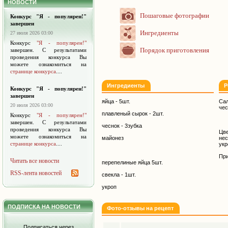
НОВОСТИ
Пошаговые фотографии
Конкурс "Я - популярен!"
завершен
Ингредиенты
27 июля 2026 03:00
Конкурс
"Я - популярен!"
Порядок приготовления
завершен. С результатами
проведения конкурса Вы
можете ознакомиться на
странице конкурса
....
Ингредиенты
Р
Конкурс "Я - популярен!"
завершен
яйца - 5шт.
Сал
20 июля 2026 03:00
чес
плавленый сырок - 2шт.
Конкурс
"Я - популярен!"
завершен. С результатами
чеснок - 3зубка
проведения конкурса Вы
Цв
можете ознакомиться на
майонез
нес
странице конкурса
....
укр
При
Читать все новости
перепелиные яйца 5шт.
RSS-лента новостей
свекла - 1шт.
укроп
ПОДПИСКА НА НОВОСТИ
Фото-отзывы на рецепт
Подписаться через