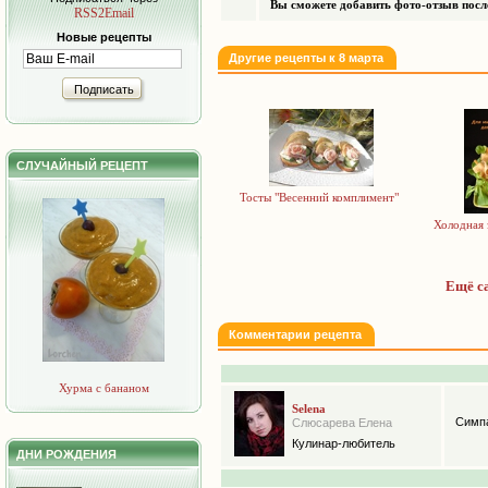
Вы сможете добавить фото-отзыв после
RSS2Email
Новые рецепты
Другие рецепты к 8 марта
Подписать
СЛУЧАЙНЫЙ РЕЦЕПТ
Тосты "Весенний комплимент"
Холодная 
Ещё са
Комментарии рецепта
Хурма с бананом
Selena
Симпа
Слюсарева Елена
Кулинар-любитель
ДНИ РОЖДЕНИЯ