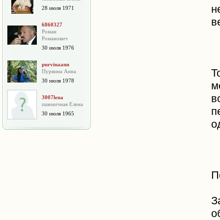
н
28 июля 1971
в
6860327
Роман
Романович
30 июля 1976
purvinaann
Т
Пурвина Анна
30 июля 1978
м
в
3007lena
пшеничная Елена
п
30 июля 1965
о
П
З
о