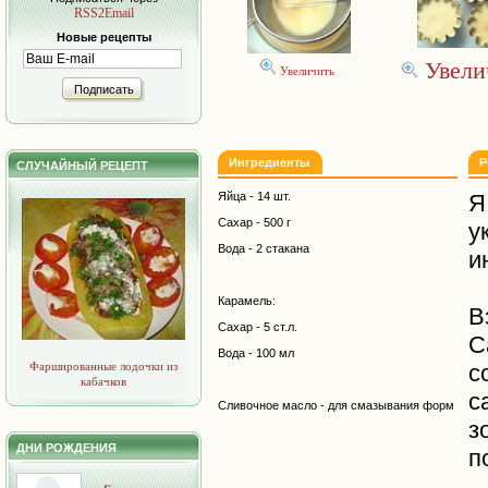
RSS2Email
Новые рецепты
Увели
Увеличить
Подписать
Ингредиенты
Р
СЛУЧАЙНЫЙ РЕЦЕПТ
Яйца - 14 шт.
Я
Сахар - 500 г
у
Вода - 2 стакана
и
Карамель:
В
Сахар - 5 ст.л.
С
Вода - 100 мл
Фаршированные лодочки из
с
кабачков
с
Сливочное масло - для смазывания форм
з
ДНИ РОЖДЕНИЯ
п