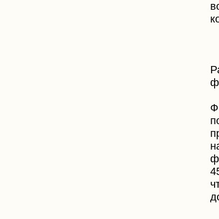
в
к
Р
ф
Ф
п
н
ф
4
ч
д