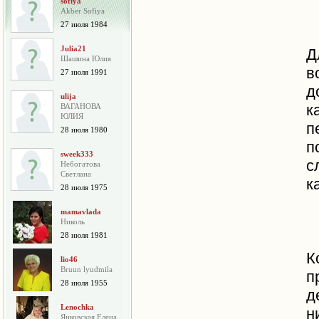
sofiya
Akber Sofiya
27 июля 1984
Julia21
Д
Шашина Юлия
в
27 июля 1991
д
ulija
к
ВАГАНОВА
ЮЛИЯ
п
28 июля 1980
п
sweek333
с
Небогатова
Cветлана
к
28 июля 1975
mamavlada
Николь
28 июля 1981
К
lio46
Bruun lyudmila
п
28 июля 1955
д
Lenochka
н
Янковская Елена