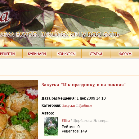
Закуска "И к празднику, и на пикник"
Дата размещения:
1 дек 2009 14:10
Категория:
Закуски
::
Грибные
Автор:
Ellisa
/ Щербакова Эльвира
Рейтинг: 0
Рецептов: 149