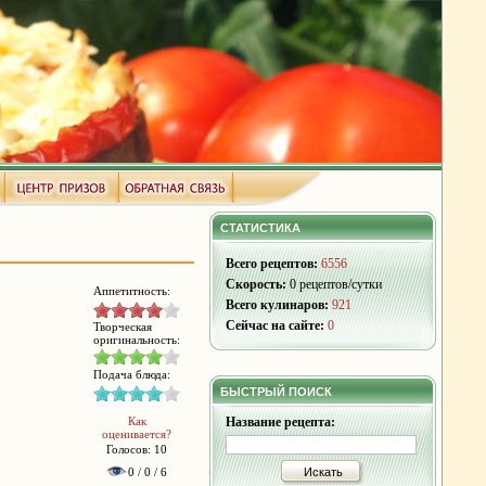
СТАТИСТИКА
Всего рецептов:
6556
Скорость:
0 рецептов/сутки
Аппетитность:
Всего кулинаров:
921
Сейчас на сайте:
0
Творческая
оригинальность:
Подача блюда:
БЫСТРЫЙ ПОИСК
Как
Название рецепта:
оценивается?
Голосов: 10
0 / 0 / 6
Искать