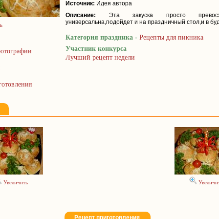
Источник:
Идея автора
Описание:
Эта закуска просто превосхо
универсальна,подойдет и на праздничный стол,и в бу
ь
Категория праздника -
Рецепты для пикника
Участник конкурса
отографии
Лучший рецепт недели
готовления
Увеличить
Увеличи
Рецепт приготовления