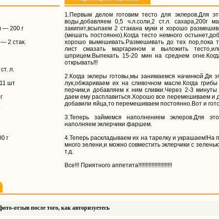
1.Первым делом готовим тесто для эклеров.Для эт
воды,добавляем 0,5 ч.л.соли,2 ст.л. сахара,200г м
 — 200 г
закипит,всыпаем 2 стакана муки и хорошо размешива
(мешать постоянно).Когда тесто немного остынет,до
— 2 стак.
хорошо вымешивать.Размешивать до тех пор,пока т
лист смазать маргарином и выложить тесто,ил
шприцем.Выпекать 15-20 мин на среднем огне.Когда
открывать!!!
ст. л.
2.Когда эклеры готовы,мы занимаемся начинкой.Дя 
 11 шт
лук,обжариваем их на сливочном масле.Когда грибы
перчим,и добавляем к ним сливки.Через 2-3 минут
г
даем ему расплавиться.Хорошо все перемешиваем и д
добавили яйца,то перемешиваем постоянно.Вот и гото
т
3.Теперь займемся наполнением эклеров.Для эт
наполняем эклерчики фаршем.
0 г
4.Теперь раскладываем их на тарелку и украшаем!На 
много зелени,и можно совместить эклерчики с зелень
т.д.
Все!!! Приятного аппетита!!!!!!!!!!!!!!!!!!!!!!!
ото-отзыв после того, как авторизуетесь