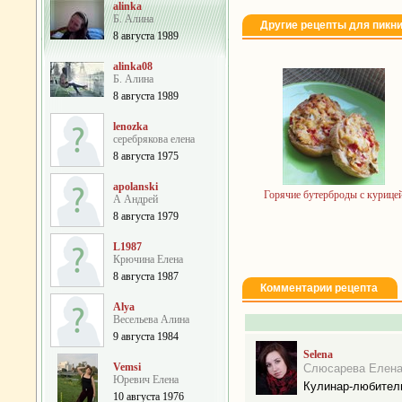
alinka
Б. Алина
Другие рецепты для пикн
8 августа 1989
alinka08
Б. Алина
8 августа 1989
lenozka
серебрякова елена
8 августа 1975
apolanski
Горячие бутерброды с курице
А Андрей
8 августа 1979
L1987
Крючина Елена
8 августа 1987
Комментарии рецепта
Alya
Весельева Алина
9 августа 1984
Selena
Vemsi
Слюсарева Елен
Юревич Елена
Кулинар-любител
10 августа 1976