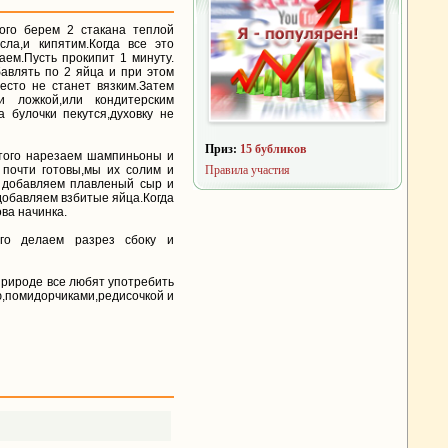
ого берем 2 стакана теплой
асла,и кипятим.Когда все это
ем.Пусть прокипит 1 минуту.
бавлять по 2 яйца и при этом
есто не станет вязким.Затем
и ложкой,или кондитерским
 булочки пекутся,духовку не
Приз:
15 бубликов
этого нарезаем шампиньоны и
 почти готовы,мы их солим и
Правила участия
ы добавляем плавленый сыр и
обавляем взбитые яйца.Когда
ва начинка.
ого делаем разрез сбоку и
природе все любят употребить
ю,помидорчиками,редисочкой и