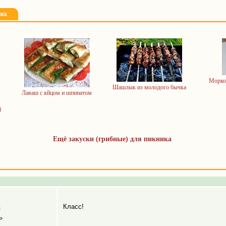
ика
Морков
Шашлык из молодого бычка
Лаваш с яйцом и шпинатом
й
Ещё закуски (грибные) для пикника
Класс!
а
ь