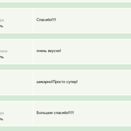
Спасибо!!!!
ра
ль
очень вкусно!
лина
ль
шикарно!Просто супер!
Большое спасибо!!!!!
ра
ль