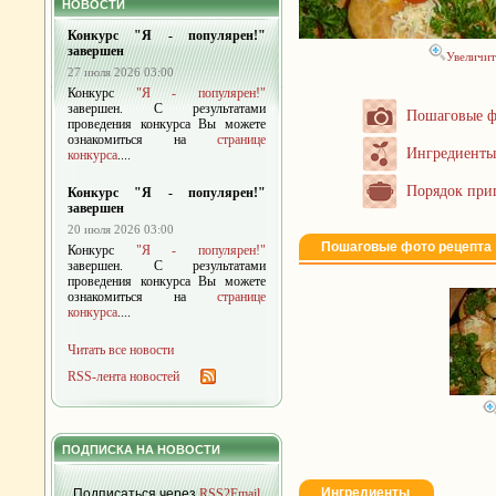
НОВОСТИ
Конкурс "Я - популярен!"
завершен
Увеличит
27 июля 2026 03:00
Конкурс
"Я - популярен!"
завершен. С результатами
Пошаговые ф
проведения конкурса Вы можете
ознакомиться на
странице
Ингредиенты
конкурса
....
Порядок при
Конкурс "Я - популярен!"
завершен
20 июля 2026 03:00
Пошаговые фото рецепта
Конкурс
"Я - популярен!"
завершен. С результатами
проведения конкурса Вы можете
ознакомиться на
странице
конкурса
....
Читать все новости
RSS-лента новостей
ПОДПИСКА НА НОВОСТИ
Ингредиенты
Подписаться через
RSS2Email