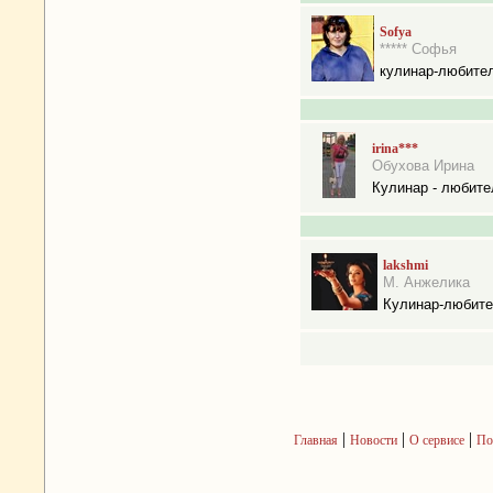
Sofya
***** Софья
кулинар-любите
irina***
Обухова Ирина
Кулинар - любите
lakshmi
М. Анжелика
Кулинар-любит
|
|
|
Главная
Новости
О сервисе
По