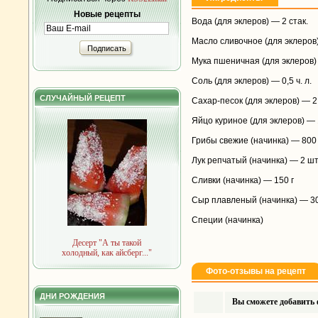
Новые рецепты
Вода (для эклеров) — 2 стак.
Масло сливочное (для эклеров)
Подписать
Мука пшеничная (для эклеров) 
Соль (для эклеров) — 0,5 ч. л.
СЛУЧАЙНЫЙ РЕЦЕПТ
Сахар-песок (для эклеров) — 2 
Яйцо куриное (для эклеров) —
Грибы свежие (начинка) — 800 
Лук репчатый (начинка) — 2 ш
Сливки (начинка) — 150 г
Сыр плавленый (начинка) — 30
Специи (начинка)
Десерт "А ты такой
холодный, как айсберг..."
Фото-отзывы на рецепт
ДНИ РОЖДЕНИЯ
Вы сможете добавить ф