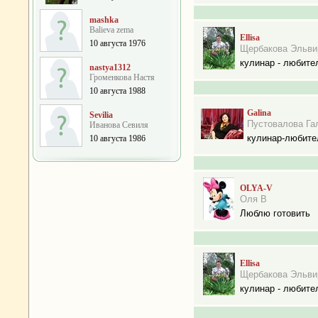
mashka
Balieva zema
Ellisa
10 августа 1976
Щербакова Эльви
кулинар - любите
nastya1312
Громенкова Настя
10 августа 1988
Galina
Sevilia
Пустовалова Га
Иванова Севиля
кулинар-любите
10 августа 1986
OLYA-V
Оля В
Люблю готовить
Ellisa
Щербакова Эльви
кулинар - любите