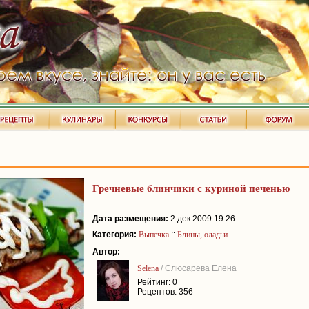
Гречневые блинчики с куриной печенью
Дата размещения:
2 дек 2009 19:26
Категория:
Выпечка
::
Блины, оладьи
Автор:
Selena
/ Слюсарева Елена
Рейтинг: 0
Рецептов: 356