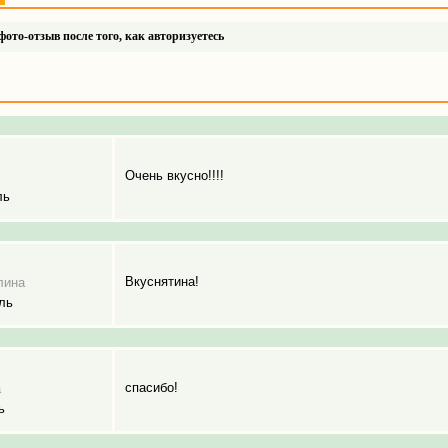
ото-отзыв после того, как авторизуетесь
Очень вкусно!!!!
ль
Вкуснятина!
лина
ль
спасибо!
а
ь