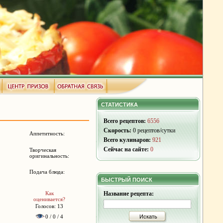
СТАТИСТИКА
Всего рецептов:
6556
Скорость:
0 рецептов/сутки
Аппетитность:
Всего кулинаров:
921
Сейчас на сайте:
0
Творческая
оригинальность:
Подача блюда:
БЫСТРЫЙ ПОИСК
Как
Название рецепта:
оценивается?
Голосов: 13
0 / 0 / 4
Искать