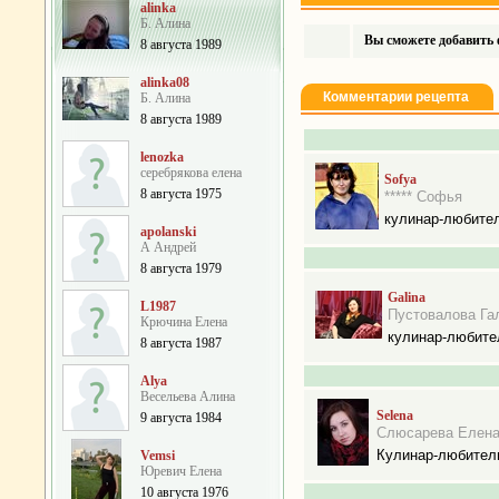
alinka
Б. Алина
Вы сможете добавить ф
8 августа 1989
alinka08
Комментарии рецепта
Б. Алина
8 августа 1989
lenozka
серебрякова елена
Sofya
8 августа 1975
***** Софья
кулинар-любите
apolanski
А Андрей
8 августа 1979
Galina
L1987
Пустовалова Га
Крючина Елена
кулинар-любите
8 августа 1987
Alya
Весельева Алина
Selena
9 августа 1984
Слюсарева Елен
Кулинар-любител
Vemsi
Юревич Елена
10 августа 1976