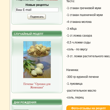
Тесто:
Новые рецепты
-1 стакан гречневой муки
-1 стакан пшеничной муки
Подписать
-4 стакана молока
-3 яйца
СЛУЧАЙНЫЙ РЕЦЕПТ
-1 ст.ложка сахара
-0,5 ч.ложки соды
-соль - по вкусу
-3 ст. ложки растительного ма
Начинка:
-300 гр куриной печени
-1 луковица
Печенье "Орешки для
Женюшки"
-растительное масло
-соль, перец
ДНИ РОЖДЕНИЯ
Фото-отзывы на рецепт