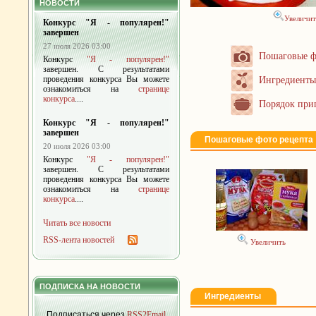
НОВОСТИ
Увеличит
Конкурс "Я - популярен!"
завершен
27 июля 2026 03:00
Пошаговые ф
Конкурс
"Я - популярен!"
завершен. С результатами
проведения конкурса Вы можете
Ингредиенты
ознакомиться на
странице
конкурса
....
Порядок при
Конкурс "Я - популярен!"
завершен
Пошаговые фото рецепта
20 июля 2026 03:00
Конкурс
"Я - популярен!"
завершен. С результатами
проведения конкурса Вы можете
ознакомиться на
странице
конкурса
....
Читать все новости
RSS-лента новостей
Увеличить
ПОДПИСКА НА НОВОСТИ
Ингредиенты
Подписаться через
RSS2Email