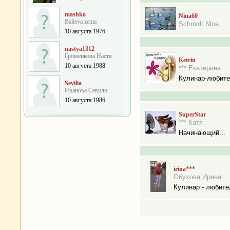
mashka
Nina60
Balieva zema
Schmidt Nina
10 августа 1976
nastya1312
Громенкова Настя
Ketrin
10 августа 1988
*** Екатерина
Кулинар-любит
Sevilia
Иванова Севиля
10 августа 1986
SuperStar
*** Катя
Начинающий...
irina***
Обухова Ирина
Кулинар - любите