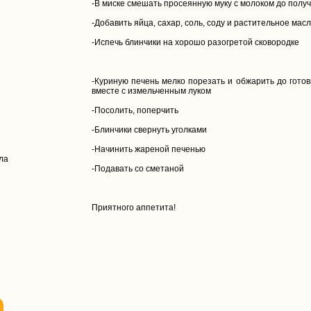
-В миске смешать просеянную муку с молоком до получ
-Добавить яйца, сахар, соль, соду и растительное мас
-Испечь блинчики на хорошо разогретой сковородке
-Куриную печень мелко порезать и обжарить до гото
вместе с измельченным луком
-Посолить, поперчить
-Блинчики свернуть уголками
-Начинить жареной печенью
сла
-Подавать со сметаной
Приятного аппетита!